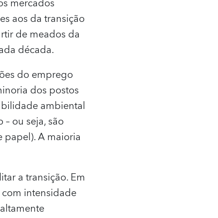
nos mercados
es aos da transição
artir de meados da
cada década.
ações do emprego
noria dos postos
abilidade ambiental
 – ou seja, são
 papel). A maioria
tar a transição. Em
 com intensidade
 altamente