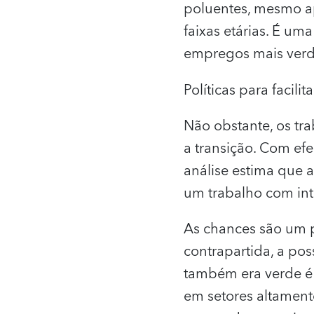
poluentes, mesmo ap
faixas etárias. É um
empregos mais verd
Políticas para facilit
Não obstante, os tr
a transição. Com efe
análise estima que 
um trabalho com int
As chances são um 
contrapartida, a po
também era verde é 
em setores altamen