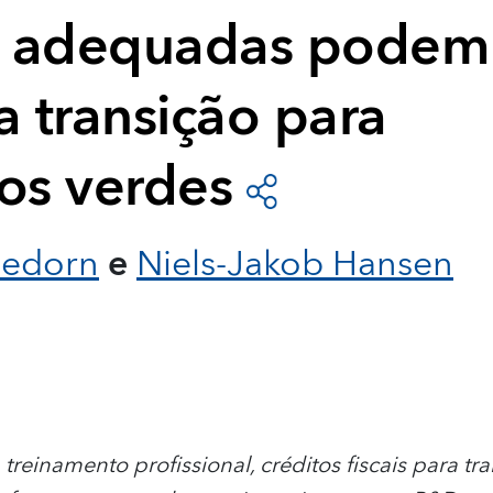
as adequadas podem
r a transição para
s verdes
uedorn
e
Niels-Jakob Hansen
reinamento profissional, créditos fiscais para t