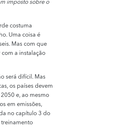
 um imposto sobre o
erde costuma
ho. Uma coisa é
sseis. Mas com que
r com a instalação
 será difícil. Mas
as, os países devem
té 2050 e, ao mesmo
vos em emissões,
da no capítulo 3 do
e treinamento