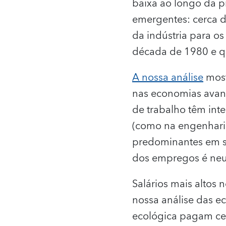
baixa ao longo da 
emergentes: cerca d
da indústria para o
década de 1980 e q
A n
ossa análise
most
nas economias avan
de trabalho têm int
(como na engenharia 
predominantes em se
dos empregos é neu
Salários mais altos
nossa análise das 
ecológica pagam ce