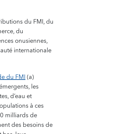
ributions du FMI, du
erce, du
ences onusiennes,
auté internationale
de du FMI
(a)
 émergents, les
es, d’eau et
populations à ces
0 milliards de
chent des besoins de