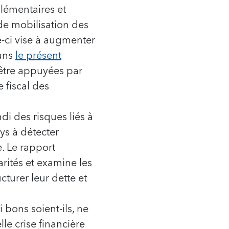
plémentaires et
 de mobilisation des
e-ci vise à augmenter
dans
le présent
t être appuyées par
e fiscal des
 des risques liés à
ys à détecter
e. Le rapport
arités et examine les
turer leur dette et
si bons soient-ils, ne
le crise financière