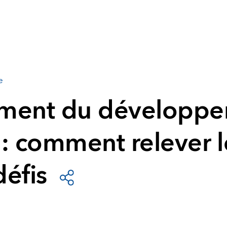
e
ement du développ
 : comment relever l
défis