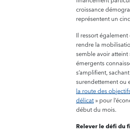
financement particul
croissance démographi
représentent un cin
Il ressort également
rendre la mobilisati
semble avoir atteint 
émergents connaissen
s’amplifient, sachan
surendettement ou e
la route des object
délicat
» pour l’écon
début du mois.
Relever le défi du