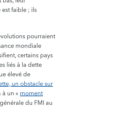
 bas, leur
st faible ; ils
évolutions pourraient
issance mondiale
ifient, certains pays
 liés à la dette
que élevé de
ette, un obstacle sur
 à un «
moment
 générale du FMI au