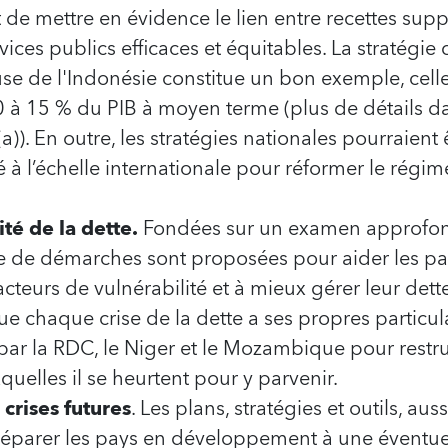
t de mettre en évidence le lien entre recettes sup
vices publics efficaces et équitables. La stratégie
use de l'Indonésie constitue un bon exemple, cell
10 à 15 % du PIB à moyen terme (plus de détails 
a)). En outre, les stratégies nationales pourraien
é à l’échelle internationale pour réformer le régim
ité de la dette.
Fondées sur un examen approfondi
rie de démarches sont proposées pour aider les pa
cteurs de vulnérabilité et à mieux gérer leur dett
que chaque crise de la dette a ses propres particul
par la RDC, le Niger et le Mozambique pour restruc
xquelles il se heurtent pour y parvenir.
crises futures
. Les plans, stratégies et outils, aus
préparer les pays en développement à une éventuel