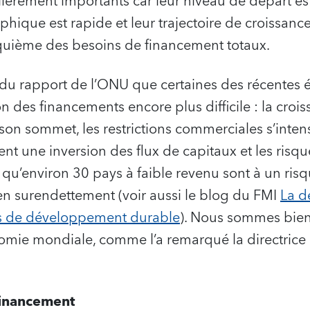
ièrement importants car leur niveau de départ est
que est rapide et leur trajectoire de croissance e
quième des besoins de financement totaux.
 du rapport de l’ONU que certaines des récentes 
on des financements encore plus difficile : la cro
son sommet, les restrictions commerciales s’intens
t une inversion des flux de capitaux et les risques
t qu’environ 30 pays à faible revenu sont à un ris
n surendettement (voir aussi le blog du FMI
La d
ifs de développement durable
). Nous sommes bien
omie mondiale, comme l’a remarqué la directrice
 financement