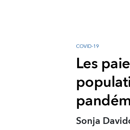
COVID-19
Les pai
populat
pandém
Sonja David