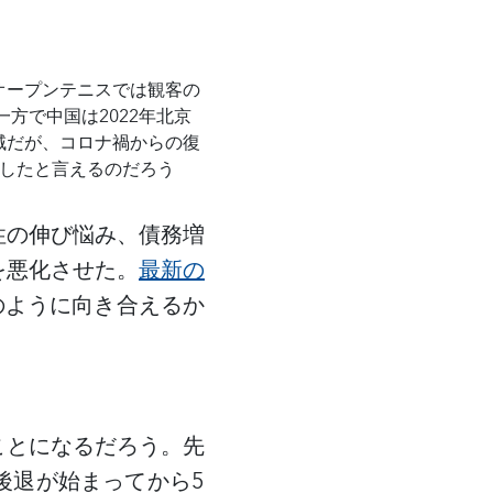
オープンテニスでは観客の
一方で中国は
2022
年北京
域だが、コロナ禍からの復
したと言えるのだろう
性の伸び悩み、債務増
を悪化させた。
最新の
のように向き合えるか
ことになるだろう。先
後退が始まってから
5