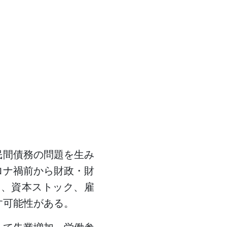
民間債務の問題を生み
ロナ禍前から財政・財
は、資本ストック、雇
す可能性がある。