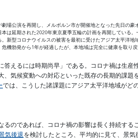
が劇場公演を再開し、メルボルン市が開催地となった先日の豪
日本は延期された
2020
年東京夏季五輪の計画を再開している。
る。新型コロナウイルスの被害を最初に受けたアジア太平洋地
。危機勃発から
1
年が経過したが、本地域は完全に健康を取り戻
に答えるには時期尚早」である。コロナ禍は生産
大、気候変動への対応といった既存の長期的課題
ー
では、こうした諸課題にアジア太平洋地域がど
なるのであれば、コロナ禍の影響は長く持続する
景気後退
を検討したところ、平均的に見て、景気