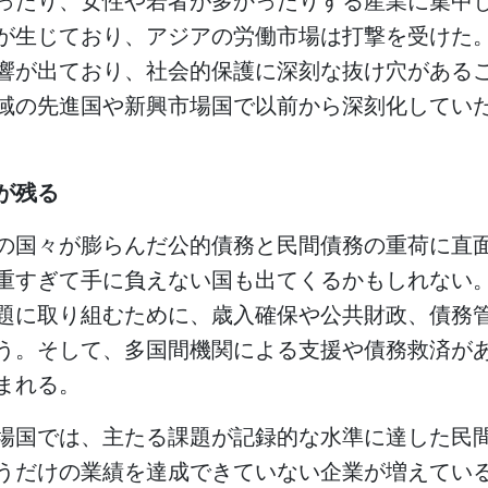
ったり、女性や若者が多かったりする産業に集中
が生じており、アジアの労働市場は打撃を受けた
響が出ており、社会的保護に深刻な抜け穴がある
域の先進国や新興市場国で以前から深刻化してい
が残る
の国々が膨らんだ公的債務と民間債務の重荷に直
重すぎて手に負えない国も出てくるかもしれない
題に取り組むために、歳入確保や公共財政、債務
う。そして、多国間機関による支援や債務救済が
まれる。
場国では、主たる課題が記録的な水準に達した民
うだけの業績を達成できていない企業が増えてい