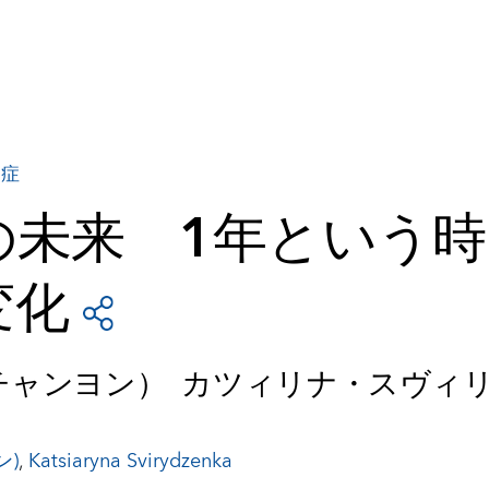
染症
の未来 1年という時
変化
チャンヨン） カツィリナ・スヴィ
ン)
,
Katsiaryna Svirydzenka