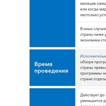
месяцев ожид
или когда ме
настолько ус
В иных случа
страны ниже 
экономике ст
Исполнитель
обзора прогр
Время
страны превы
проведения
программы не
стране отдель
Действует до
уменьшится д