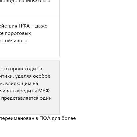
уководства МВФ о его
ействия ПФА — даже
же пороговых
устойчивого
 это происходит в
итики, уделяя особое
ам, влияющим на
ачивать кредиты МВФ.
у
представляется один
переименован в ПФА для более