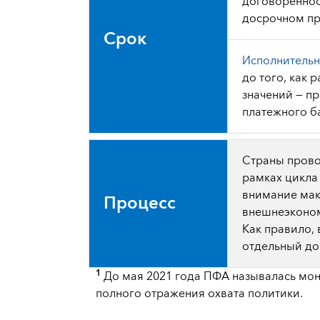
договореннос
досрочном п
Срок
Исполнитель
до того, как
значений — п
платежного б
Страны прово
рамках цикла
внимание мак
Процесс
внешнеэконом
Как правило,
отдельный до
1
До мая 2021 года ПФА называлась мо
полного отражения охвата политики.