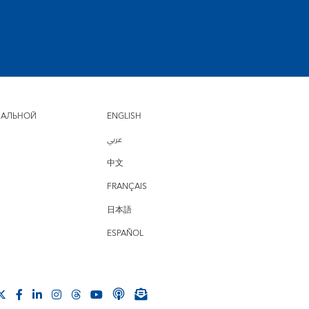
НАЛЬНОЙ
ENGLISH
عربي
中文
FRANÇAIS
日本語
ESPAÑOL