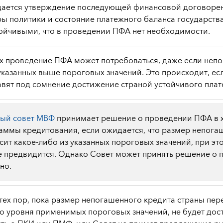
ается утверждение последующей финансовой договоре
ры политики и состояние платежного баланса государств
тойчивыми, что в проведении ПФА нет необходимости.
ях проведение ПФА может потребоваться, даже если неп
указанных выше пороговых значений. Это происходит, ес
авят под сомнение достижение страной устойчивого плат
ный совет МВФ
принимает решение о проведении ПФА в
аммы кредитования, если ожидается, что размер непога
сит какое-либо из указанных пороговых значений, при э
 предвидится. Однако Совет может принять решение о 
но.
 тех пор, пока размер непогашенного кредита страны пе
о уровня применимых пороговых значений, не будет дост