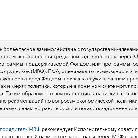
 более тесное взаимодействие с государствами-члена
 объем непогашенной кредитной задолженности перед Ф
ограммы, поддерживаемой Фондом, или программы, ос
сотрудников (МВФ). ПФА, оценивающая возможности эти
олженность перед Фондом, призвана служить ранним пр
ах и мерах политики, которые в конечном счете могут по
а. Таким образом, это помогает выявлять риски на ранне
ию рекомендаций по вопросам экономической политики,
рствам-членам устранить риски и погасить задолженност
спорядитель МВФ
рекомендует Исполнительному совету п
да непогашенный размер кредита страны перед МВФ прев