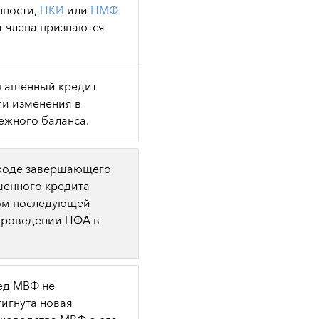
нности,
ПКИ
или
ПМФ
а-члена признаются
огашенный кредит
ли изменения в
ежного баланса.
 ходе завершающего
шенного кредита
том последующей
проведении ПФА в
ред МВФ не
игнута новая