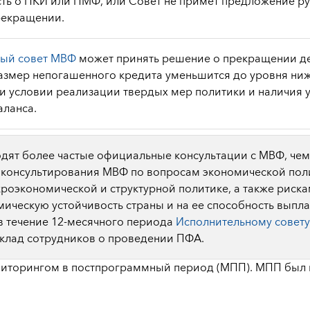
ть о ПКИ или ПМФ, или Совет не примет предложение р
рекращении.
ный совет МВФ
может принять решение о прекращении д
 размер непогашенного кредита уменьшится до уровня ни
ри условии реализации твердых мер политики и наличия 
аланса.
дят более частые официальные консультации с МВФ, чем
 консультирования МВФ по вопросам экономической пол
роэкономической и структурной политике, а также риск
ическую устойчивость страны и на ее способность выпл
 в течение 12-месячного периода
Исполнительному совет
клад сотрудников о проведении ПФА
.
ниторингом в постпрограммный период (МПП). МПП был 