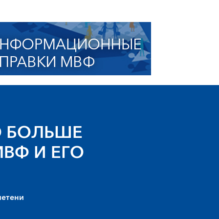
 БОЛЬШЕ
МВФ И ЕГО
летени