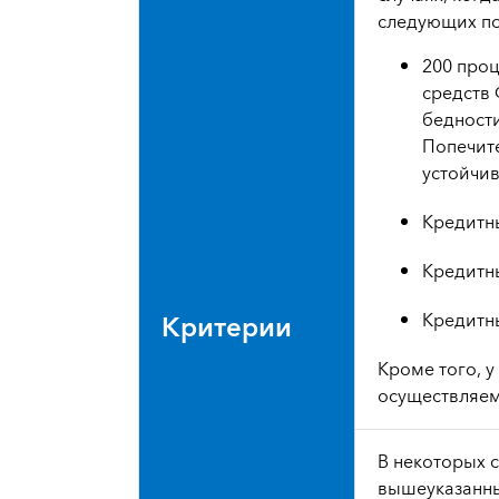
следующих по
200 проц
средств
бедности
Попечит
устойчив
Кредитны
Кредитны
Критерии
Кредитны
Кроме того, 
осуществляем
В некоторых 
вышеуказанны