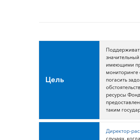
Поддерживать
значительный
имеющими пр
мониторинге 
Цель
погасить зад
обстоятельств
ресурсы Фонд
предоставлен
таким госуда
Директор-ра
случаях, ког