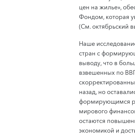
цен на жилье», об
Фондом, которая у
(См. октябрьский 
Наше исследование
стран с формирующ
выводу, что в бол
взвешенных по ВВП
скорректированных
назад, но оставали
формирующимся рын
мирового финансов
остаются повышенн
экономикой и дост