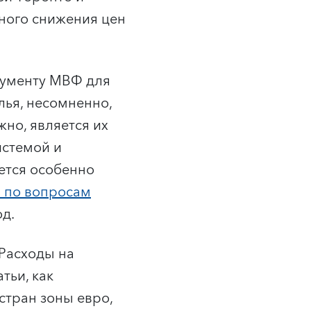
ьного снижения цен
рументу МВФ для
лья, несомненно,
жно, является их
истемой и
ется особенно
 по вопросам
од.
Расходы на
тьи, как
стран зоны евро,