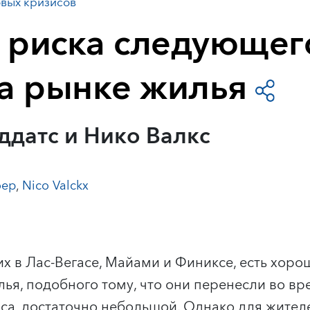
вых кризисов
 риска следующег
на рынке жилья
ддатс и Нико Валкс
фер
,
Nico Valckx
х в Лас-Вегасе, Майами и Финиксе, есть хорош
лья, подобного тому, что они перенесли во в
са, достаточно небольшой. Однако для жител