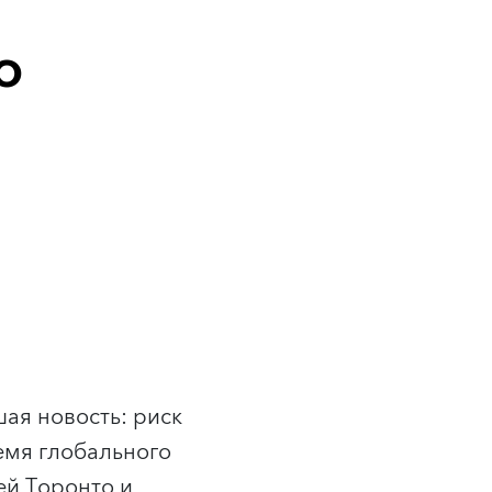
о
ая новость: риск
ремя глобального
ей Торонто и