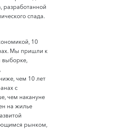
а, разработанной
ического спада.
кономикой, 10
нах. Мы пришли к
й выборке,
,
ниже, чем 10 лет
анах с
е, чем накануне
ен на жилье
развитой
рующимся рынком,