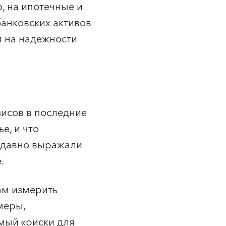
, на ипотечные и
банковских активов
я на надежности
зисов в последние
е, и что
недавно выражали
.
ам измерить
меры,
мый «риски для