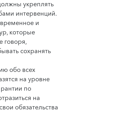
должны укреплять
бами интервенций.
оевременное и
ур, которые
е говоря,
бывать сохранять
ию обо всех
азятся на уровне
арантии по
отразиться на
свои обязательства