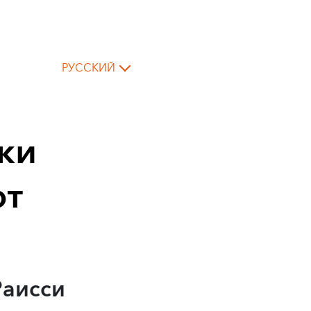
РУССКИЙ
ки
от
Раисси