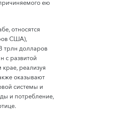
причиняемого ею
бе, относятся
ров США),
,8 трлн долларов
н с развитой
крае, реализуя
акже оказывают
овой системы и
ды и потребление,
отице.