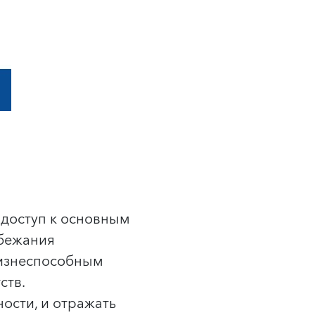
 доступ к основным
збежания
жизнеспособным
ств.
ости, и отражать