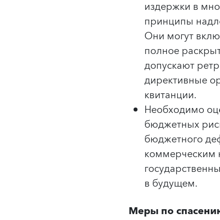
издержки в мно
принципы надл
Они могут вклю
полное раскрыт
допускают ретр
директивные ор
квитанции.
Необходимо оце
бюджетных риск
бюджетного деф
коммерческим к
государственны
в будущем.
Меры по спасени