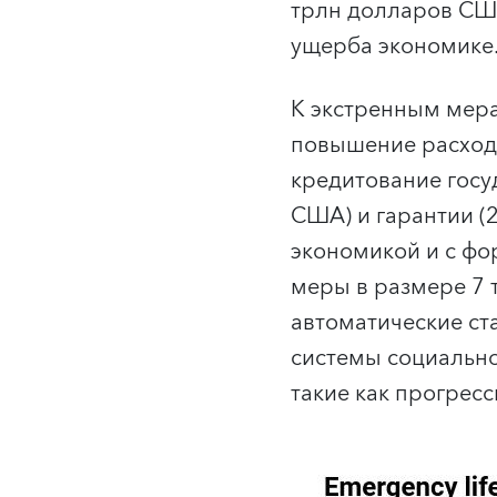
трлн долларов СШ
ущерба экономике
К экстренным мера
повышение расходо
кредитование госу
США) и гарантии (
экономикой и с фо
меры в размере 7
автоматические ст
системы социально
такие как прогрес