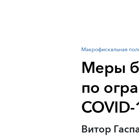
Макрофискальная пол
Меры б
по огр
COVID-
Витор Гасп