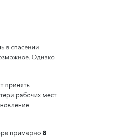
ь в спасении
возможное. Однако
ут принять
отери рабочих мест
тановление
мере примерно
8