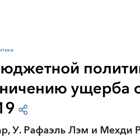
итика
юджетной полити
аничению ущерба 
19
ар, У. Рафаэль Лэм и Мехди 