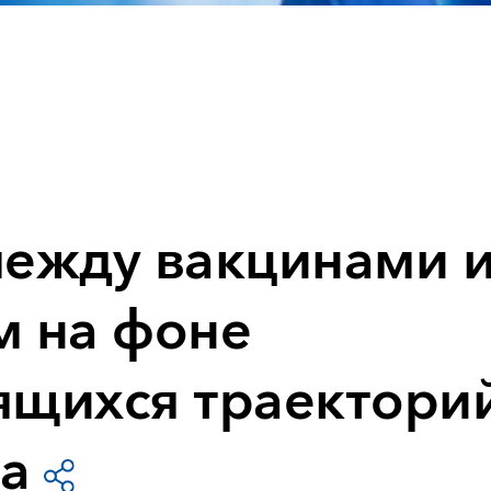
между вакцинами 
м на фоне
ящихся траектори
а