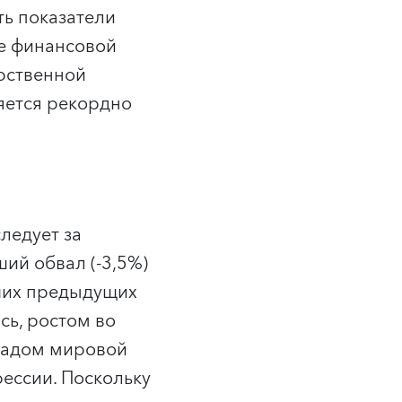
ь показатели
ие финансовой
арственной
яется рекордно
ледует за
ий обвал (-3,5%)
аших предыдущих
сь, ростом во
спадом мировой
ессии. Поскольку