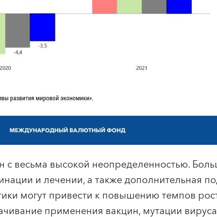
ан с весьма высокой неопределенностью. Боль
инации и лечении, а также дополнительная п
ики могут привести к повышению темпов роста
чивание применения вакцин, мутации вируса