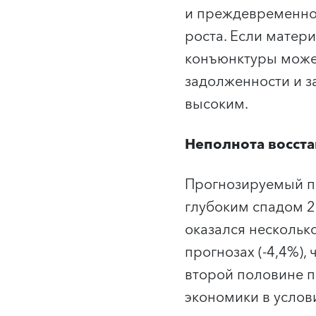
и преждевременно
роста. Если матер
конъюнктуры может
задолженности и з
высоким.
Неполнота восст
Прогнозируемый по
глубоким спадом 2
оказался нескольк
прогнозах (-4,4%),
второй половине п
экономики в услов