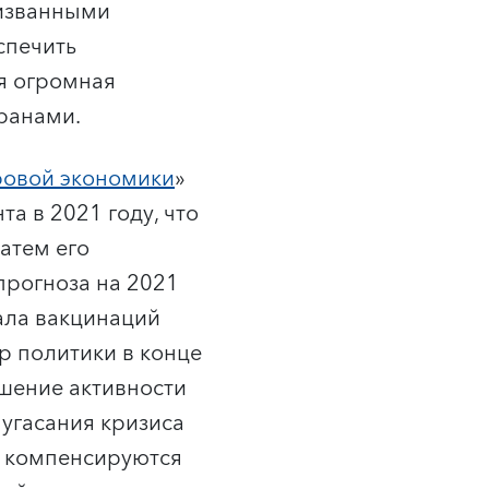
ризванными
спечить
ся огромная
ранами.
ровой экономики
»
а в 2021 году, что
затем его
прогноза на 2021
ала вакцинаций
р политики в конце
ышение активности
 угасания кризиса
о компенсируются