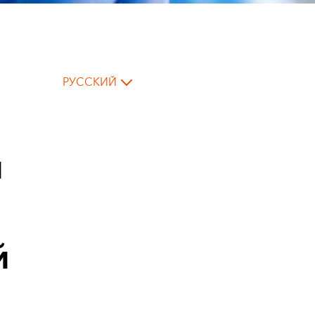
РУССКИЙ
и
й