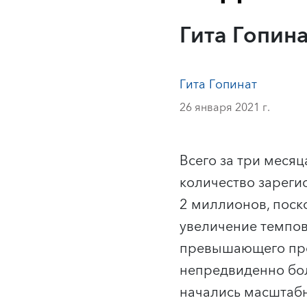
Гита Гопин
Гита Гопинат
26 января 2021 г.
Всего за три меся
количество зареги
2 миллионов, поск
увеличение темпов
превышающего прош
непредвиденно бол
начались масштабн