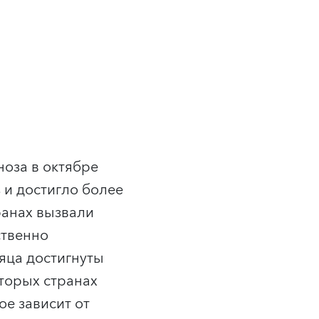
ноза в октябре
 и достигло более
ранах вызвали
ственно
яца достигнуты
торых странах
е зависит от