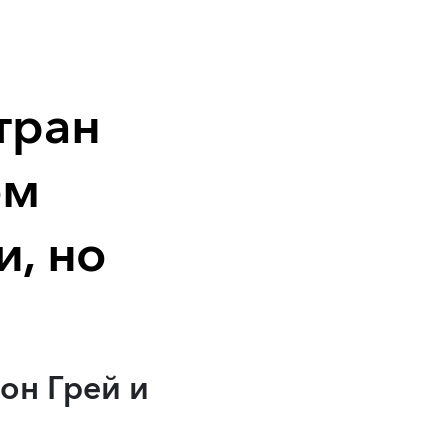
тран
ом
, но
он Грей и