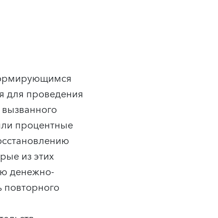
 формирующимся
я для проведения
, вызванного
зили процентные
восстановлению
рые из этих
ию денежно-
ь повторного