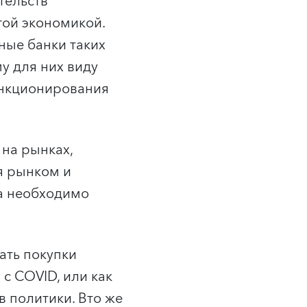
тельств
той экономикой.
ные банки таких
у для них виду
ункционирования
 на рынках,
я рынком и
а необходимо
ать покупки
 с COVID, или как
 политики. Вто же