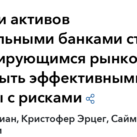
и активов
льными банками с
ирующимся рынк
быть эффективными
ы с рисками
иан, Кристофер Эрцег, Сайм
и