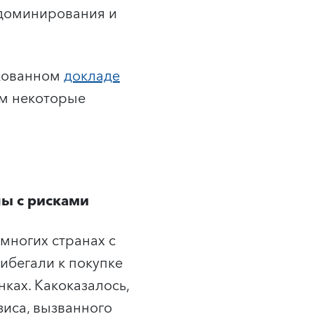
 доминирования и
икованном
докладе
м некоторые
ны с рисками
многих странах с
бегали к покупке
ках. Какоказалось,
зиса, вызванного