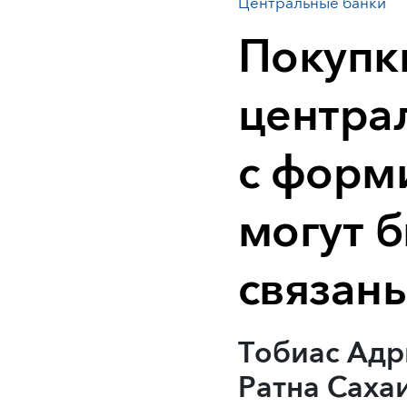
Центральные банки
Покупк
центра
с форм
могут 
связан
Тобиас Адр
Ратна Саха