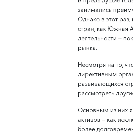
В предыдущие годы
занимались преиму
Однако в этот раз
стран, как Южная 
деятельности — по
рынка.
Несмотря на то, чт
директивным орган
развивающихся стр
рассмотреть други
Основным из них я
активов — как искл
более долговремен