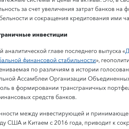
тежные системы и цены на активы. Это, в св
льность за счет увеличения затрат банков на 
бельности и сокращения кредитования ими ча
сграничные инвестиции
ей аналитической главе последнего выпуска «
Д
бальной финансовой стабильности
», геополит
ениваемая по различиям в истории голосован
альной Ассамблеи Организации Объединенных
роль в формировании трансграничных портфе
инансовых средств банков.
нности между инвестирующей и принимающей
ду США и Китаем с 2016 года, приводит к со