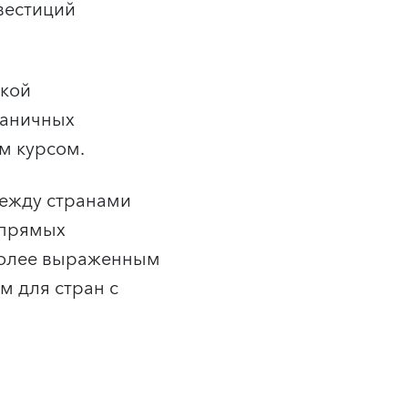
вестиций
ской
раничных
м курсом.
между странами
 прямых
 более выраженным
м для стран с