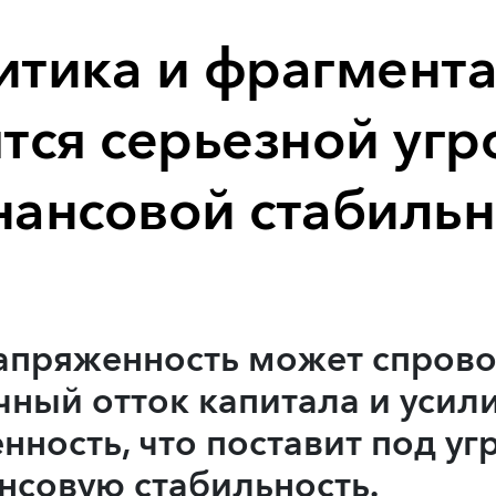
итика и фрагмент
тся серьезной угр
нансовой стабильн
апряженность может спров
чный отток капитала и усил
ность, что поставит под уг
совую стабильность.