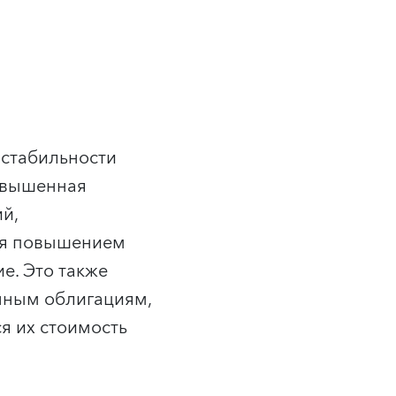
 стабильности
овышенная
й,
ся повышением
е. Это также
енным облигациям,
ся их стоимость