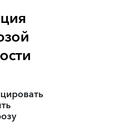
ация
озой
ости
оцировать
ить
розу