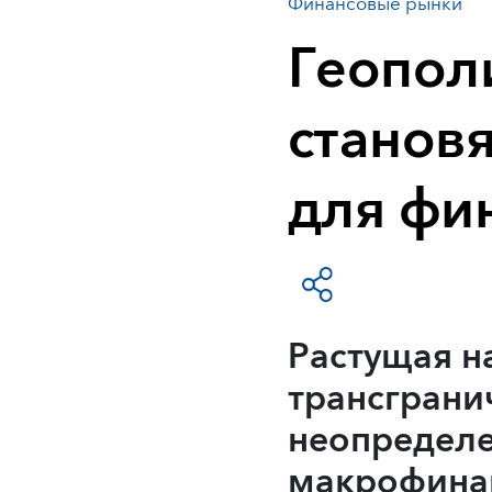
Финансовые рынки
Геопол
становя
для фи
Растущая н
трансграни
неопределен
макрофинан