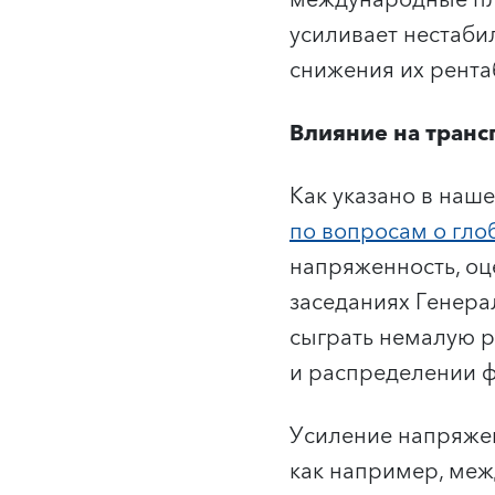
международные пла
усиливает нестаби
снижения их рента
Влияние на тран
Как указано в наш
по вопросам о гло
напряженность, оц
заседаниях Генер
сыграть немалую 
и распределении ф
Усиление напряже
как например, меж