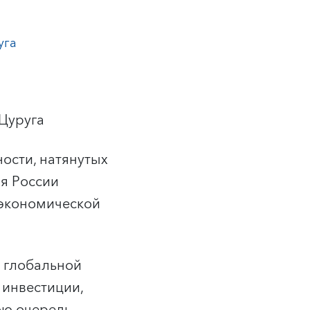
уга
Цуруга
ости, натянутых
я России
 экономической
 глобальной
 инвестиции,