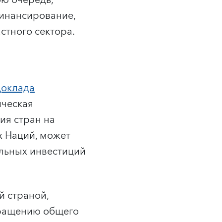
ою очередь,
финансирование,
стного сектора.
оклада
ическая
ия стран на
 Наций, может
льных инвестиций
 страной,
кращению общего