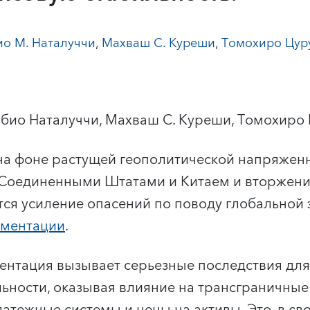
о М. Наталуччи
,
Махваш С. Куреши
,
Томохиро Цур
био Наталуччи, Махваш С. Куреши, Томохиро 
на фоне растущей геополитической напряженн
Соединенными Штатами и Китаем и вторжени
тся усиление опасений по поводу глобальной
гментации
.
нтация вызывает серьезные последствия для
ьности, оказывая влияние на трансграничные