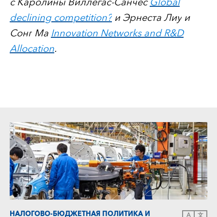
с Каролины Виллегас-Санчес
Global
declining competition?
и
Эрнеста
Лиу
и
Сонг
Ма
Innovation Networks and R&D
Allocation
.
НАЛОГОВО-БЮДЖЕТНАЯ ПОЛИТИКА И
A
文