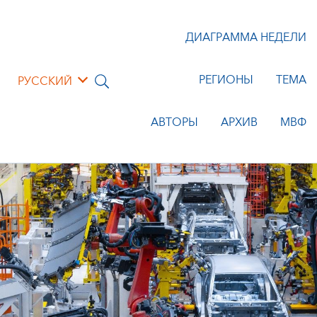
ДИАГРАММА НЕДЕЛИ
РЕГИОНЫ
ТЕМА
РУССКИЙ
АВТОРЫ
АРХИВ
МВФ