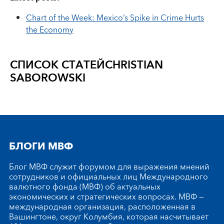
Chart of the Week: Mexico’s Spike in Crime Hurts
the Economy
СПИСОК СТАТЕЙ
CHRISTIAN
SABOROWSKI
БЛОГИ МВФ
Блог МВФ служит форумом для выражения мнений
сотрудников и официальных лиц Международного
валютного фонда (МВФ) об актуальных
экономических и стратегических вопросах. МВФ —
международная организация, расположенная в
Вашингтоне, округ Колумбия, которая насчитывает