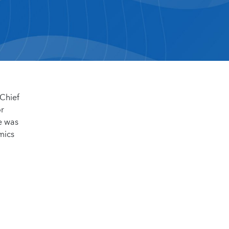
 Chief
or
he was
mics