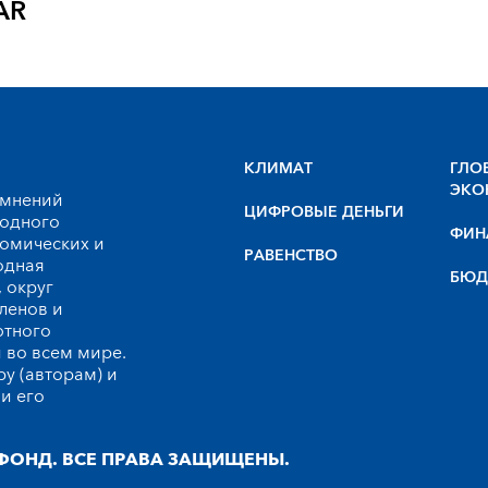
AR
КЛИМАТ
ГЛО
ЭКО
 мнений
ЦИФРОВЫЕ ДЕНЬГИ
родного
ФИН
номических и
РАВЕНСТВО
одная
БЮД
 округ
ленов и
ютного
 во всем мире.
у (авторам) и
и его
ФОНД. ВСЕ ПРАВА ЗАЩИЩЕНЫ.