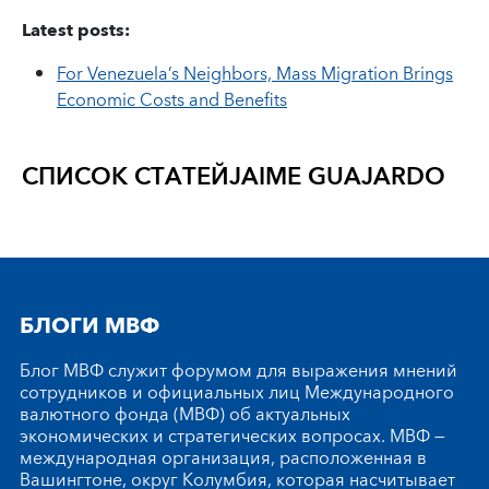
Latest posts:
For Venezuela’s Neighbors, Mass Migration Brings
Economic Costs and Benefits
СПИСОК СТАТЕЙ
JAIME GUAJARDO
БЛОГИ МВФ
Блог МВФ служит форумом для выражения мнений
сотрудников и официальных лиц Международного
валютного фонда (МВФ) об актуальных
экономических и стратегических вопросах. МВФ —
международная организация, расположенная в
Вашингтоне, округ Колумбия, которая насчитывает