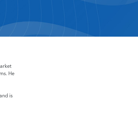
market
ums. He
and is