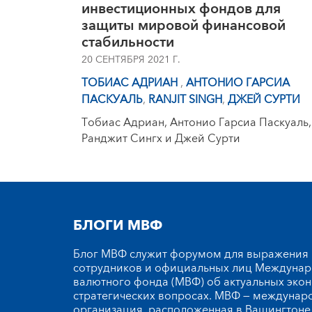
инвестиционных фондов для
защиты мировой финансовой
стабильности
20 СЕНТЯБРЯ 2021 Г.
ТОБИАС АДРИАН
,
АНТОНИО ГАРСИА
ПАСКУАЛЬ
,
RANJIT SINGH
,
ДЖЕЙ СУРТИ
Тобиас Адриан, Антонио Гарсиа Паскуаль,
Ранджит Сингх и Джей Сурти
БЛОГИ МВФ
Блог МВФ служит форумом для выражения
сотрудников и официальных лиц Междуна
валютного фонда (МВФ) об актуальных эко
стратегических вопросах. МВФ — междунар
организация, расположенная в Вашингтоне,