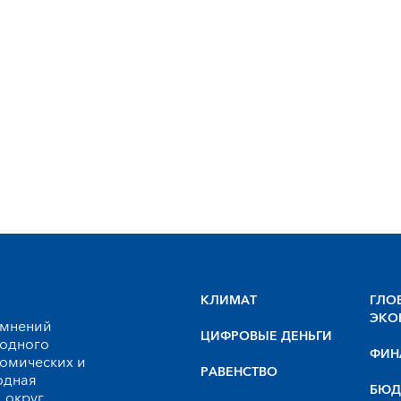
КЛИМАТ
ГЛО
ЭКО
 мнений
ЦИФРОВЫЕ ДЕНЬГИ
родного
ФИН
номических и
РАВЕНСТВО
одная
БЮД
 округ