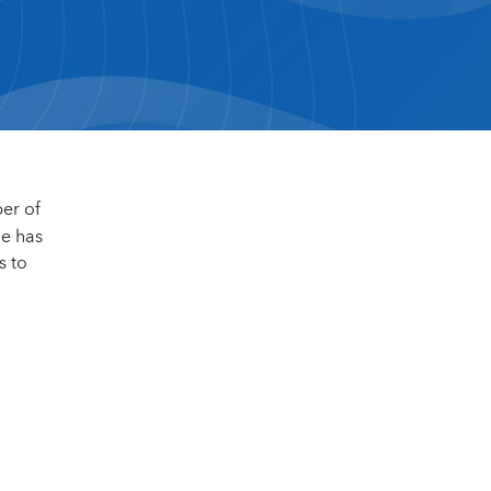
er of
he has
s to