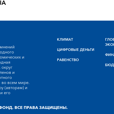
JA
КЛИМАТ
ГЛО
ЭКО
 мнений
ЦИФРОВЫЕ ДЕНЬГИ
родного
ФИН
номических и
РАВЕНСТВО
одная
БЮД
 округ
ленов и
ютного
 во всем мире.
у (авторам) и
и его
ФОНД. ВСЕ ПРАВА ЗАЩИЩЕНЫ.