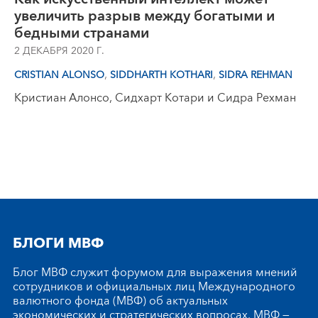
увеличить разрыв между богатыми и
бедными странами
2 ДЕКАБРЯ 2020 Г.
,
,
CRISTIAN ALONSO
SIDDHARTH KOTHARI
SIDRA REHMAN
Кристиан Алонсо, Сидхарт Котари и Сидра Рехман
БЛОГИ МВФ
Блог МВФ служит форумом для выражения мнений
сотрудников и официальных лиц Международного
валютного фонда (МВФ) об актуальных
экономических и стратегических вопросах. МВФ —