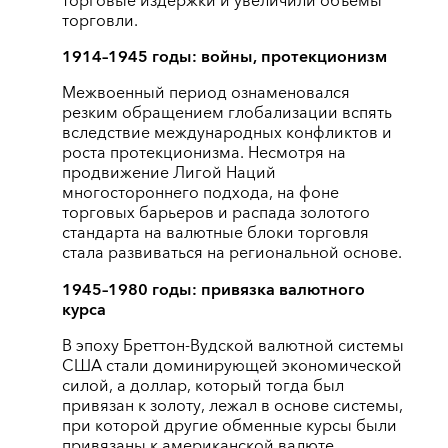
торговые издержки и увеличили объемы
торговли.
1914–1945 годы: войны, протекционизм
Межвоенный период ознаменовался
резким обращением глобализации вспять
вследствие международных конфликтов и
роста протекционизма. Несмотря на
продвижение Лигой Наций
многостороннего подхода, на фоне
торговых барьеров и распада золотого
стандарта на валютные блоки торговля
стала развиваться на региональной основе.
1945–1980 годы: привязка валютного
курса
В эпоху Бреттон-Вудской валютной системы
США стали доминирующей экономической
силой, а доллар, который тогда был
привязан к золоту, лежал в основе системы,
при которой другие обменные курсы были
привязаны к американской валюте.