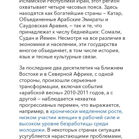
Исламской Республики Иран, этот регион
охватывает четыре часовых пояса. Здесь
находятся как богатейшие страны ― Катар,
Объединенные Арабские Эмираты и
Саудовская Аравия, ― так и те, что
принадлежат к числу беднейших: Сомали,
Судан и Йемен. Несмотря на все различия в
экономике и населении, эти государства
многое объединяет, в том числе история,
язык и тесные культурные связи.
За последние два десятилетия на Ближнем
Востоке и в Северной Африке, с одной
стороны, произошли серьезные
трансформации, включая события
«арабской весны» 2010–2011 годов, а с
другой ― наблюдается нехватка
прогрессивных перемен, что выражается,
например, в
хронически медленном росте,
низком участии женщин в рабочей силе и
высоком уровне безработицы среди
молодежи
. В некоторых странах ситуация
усугубляется нарастающими проблемами,