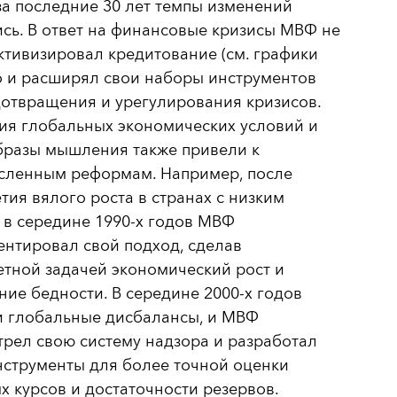
а последние 30 лет темпы изменений
сь. В ответ на финансовые кризисы МВФ не
ктивизировал кредитование (см. графики
о и расширял свои наборы инструментов
отвращения и урегулирования кризисов.
ия глобальных экономических условий и
бразы мышления также привели к
сленным реформам. Например, после
тия вялого роста в странах с низким
в середине 1990-х годов МВФ
нтировал свой подход, сделав
тной задачей экономический рост и
ие бедности. В середине 2000-х годов
и глобальные дисбалансы, и МВФ
рел свою систему надзора и разработал
нструменты для более точной оценки
 курсов и достаточности резервов.