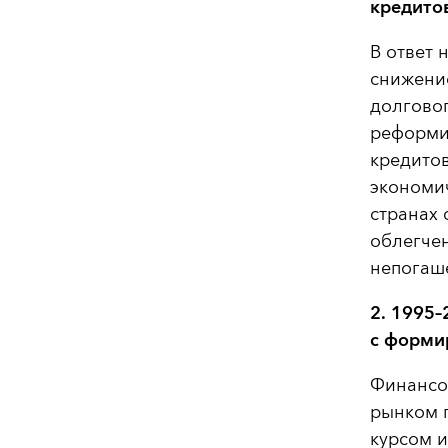
кредито
В ответ 
снижени
долговог
реформи
кредитов
экономи
странах 
облегче
непогаш
2.
1995–
с форми
Финансо
рынком 
курсом и