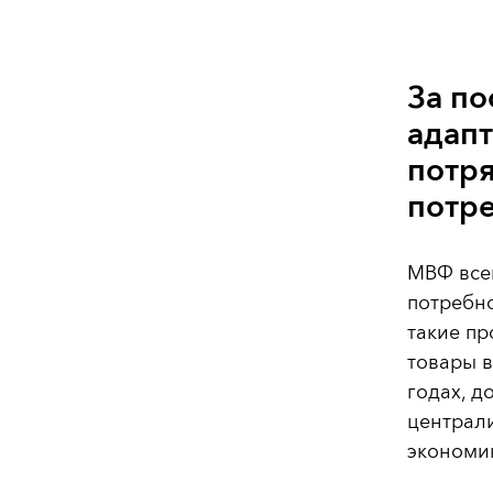
За по
адап
потр
потре
МВФ все
потребно
такие пр
товары в
годах, д
централ
экономик