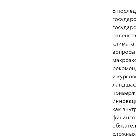
В после
государ
государс
равенств
климата 
вопросы
макроэко
рекомен
и курсов
ландшаф
приверже
инноваци
как внут
финансов
обязате
сложных