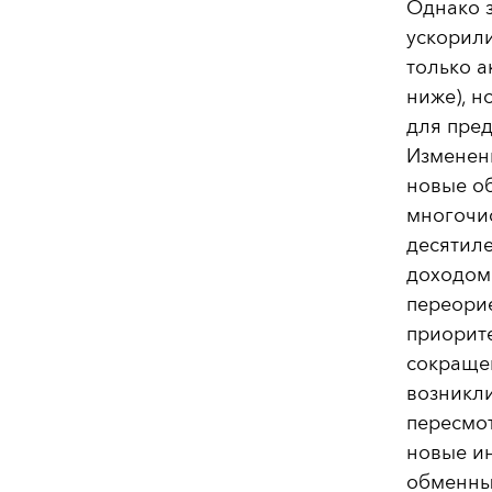
Однако з
ускорили
только а
ниже), н
для пред
Изменен
новые о
многочи
десятиле
доходом 
переорие
приорите
сокращен
возникл
пересмот
новые и
обменных