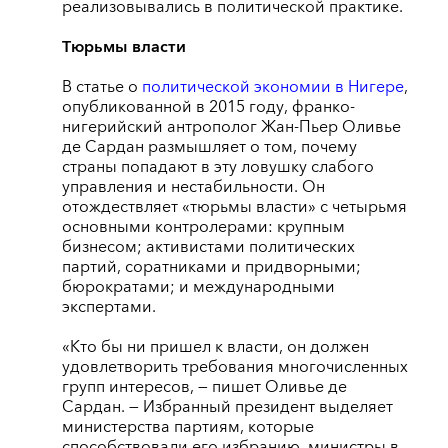
реализовывались в политической практике.
Тюрьмы власти
В статье о
политической экономии в Нигере
,
опубликованной в 2015 году, франко-
нигерийский антрополог Жан-Пьер Оливье
де Сардан размышляет о том, почему
страны попадают в эту ловушку слабого
управления и нестабильности. Он
отождествляет «тюрьмы власти» с четырьмя
основными контролерами: крупным
бизнесом; активистами политических
партий, соратниками и придворными;
бюрократами; и международными
экспертами.
«Кто бы ни пришел к власти, он должен
удовлетворить требования многочисленных
групп интересов, — пишет Оливье де
Сардан. — Избранный президент выделяет
министерства партиям, которые
способствовали его избранию, министры в