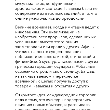
мусульманские, конфуцианские,
христианские и светские. Главным было не
содержание их вероисповеданий, а то, что
они не ужесточались до ортодоксии.
Величие возникает, когда имитация ведет к
инновациям. Эти цивилизации не
изобретали всех прорывов, сделавших их
успешными; вместо этого они их
заимствовали или крали у других. Афины
учились на опыте существовавших
поблизости месопотамской, египетской и
финикийской культур, а также тысяч других
греческих городов-государств. Аббасиды
осознанно строили свою столицу, Багдад,
на так называемом «перекрестке
вселенной» с целью получить доступ к
товарам, навыкам и открытиям других.
Открытость для международной торговли
вела к тому, что культуры подвергались
влиянию новых обычаев, и развеивала
представления о существовании только