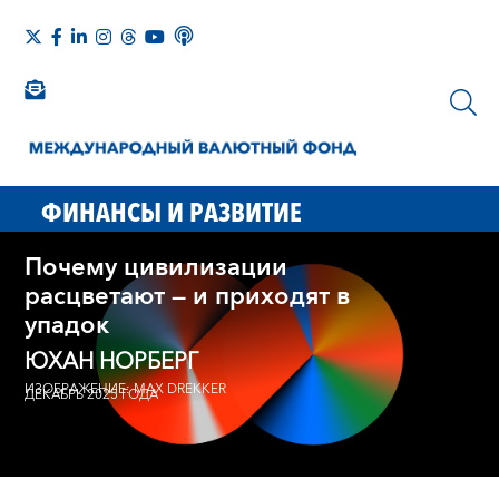
ФИНАНСЫ И РАЗВИТИЕ
Почему цивилизации
расцветают — и приходят в
упадок
ЮХАН НОРБЕРГ
ИЗОБРАЖЕНИЕ: MAX DREKKER
ДЕКАБРЬ 2025 ГОДА