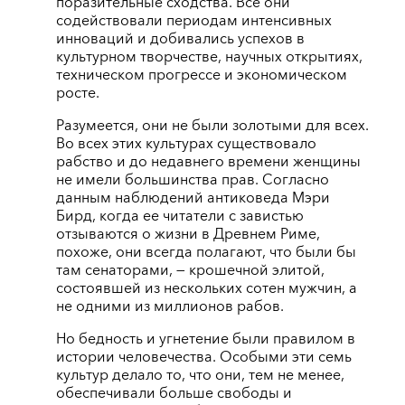
поразительные сходства. Все они
содействовали периодам интенсивных
инноваций и добивались успехов в
культурном творчестве, научных открытиях,
техническом прогрессе и экономическом
росте.
Разумеется, они не были золотыми для всех.
Во всех этих культурах существовало
рабство и до недавнего времени женщины
не имели большинства прав. Согласно
данным наблюдений антиковеда Мэри
Бирд, когда ее читатели с завистью
отзываются о жизни в Древнем Риме,
похоже, они всегда полагают, что были бы
там сенаторами, — крошечной элитой,
состоявшей из нескольких сотен мужчин, а
не одними из миллионов рабов.
Но бедность и угнетение были правилом в
истории человечества. Особыми эти семь
культур делало то, что они, тем не менее,
обеспечивали больше свободы и