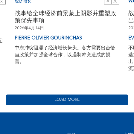
经济增长
W
文
A
文
战事给全球经济前景蒙上阴影并重塑政
策优先事项
2026年4月14日
2
PIERRE-OLIVIER GOURINCHAS
E
定
中东冲突阻滞了经济增长势头。各方需要出台恰
不
当政策并加强全球合作，以遏制冲突造成的损
选
害。
出
流
LOAD MORE