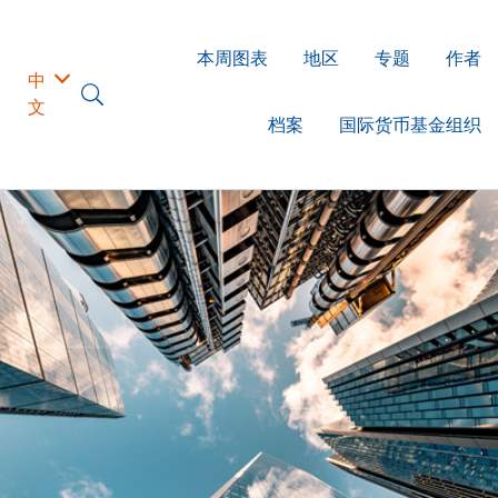
本周图表
地区
专题
作者
中
文
档案
国际货币基金组织