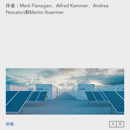
作者：Mark Flanagan、Alfred Kammer、Andrea
Pescatori和Martin Stuermer
价格
A
文