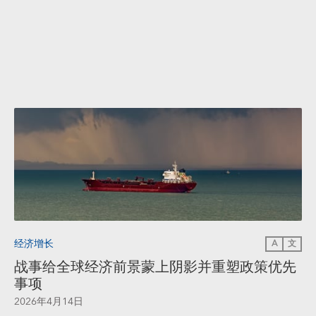
经济增长
A
文
战事给全球经济前景蒙上阴影并重塑政策优先
事项
2026年4月14日