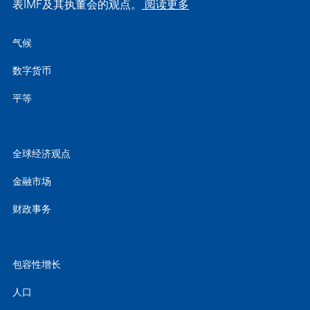
表IMF及其执董会的观点。
阅读更多
气候
数字货币
平等
全球经济观点
金融市场
财政事务
包容性增长
人口