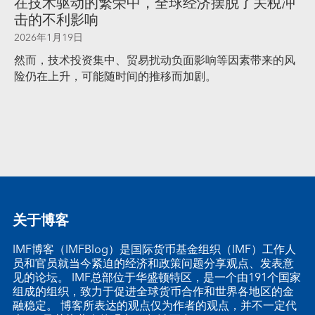
在技术驱动的繁荣中，全球经济摆脱了关税冲
击的不利影响
2026年1月19日
然而，技术投资集中、贸易扰动负面影响等因素带来的风
险仍在上升，可能随时间的推移而加剧。
关于博客
IMF博客（IMFBlog）是国际货币基金组织（IMF）工作人
员和官员就当今紧迫的经济和政策问题分享观点、发表意
见的论坛。 IMF总部位于华盛顿特区，是一个由191个国家
组成的组织，致力于促进全球货币合作和世界各地区的金
融稳定。 博客所表达的观点仅为作者的观点，并不一定代