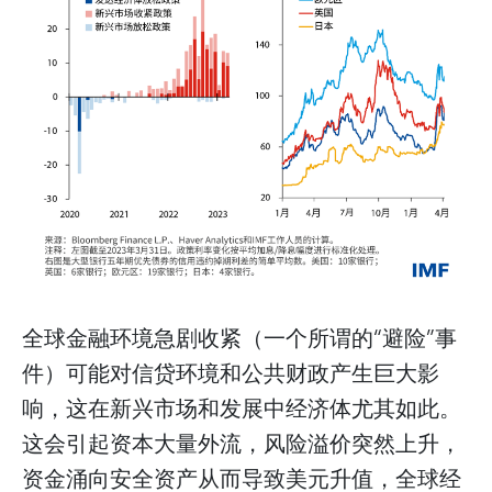
全球金融环境急剧收紧（一个所谓的“避险”事
件）可能对信贷环境和公共财政产生巨大影
响，这在新兴市场和发展中经济体尤其如此。
这会引起资本大量外流，风险溢价突然上升，
资金涌向安全资产从而导致美元升值，全球经