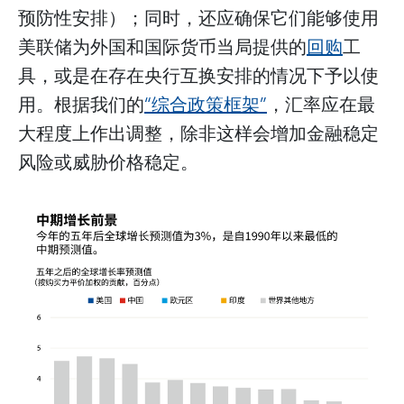
预防性安排）；同时，还应确保它们能够使用
美联储为外国和国际货币当局提供的
回购
工
具，或是在存在央行互换安排的情况下予以使
用。根据我们的
“综合政策框架”
，汇率应在最
大程度上作出调整，除非这样会增加金融稳定
风险或威胁价格稳定。