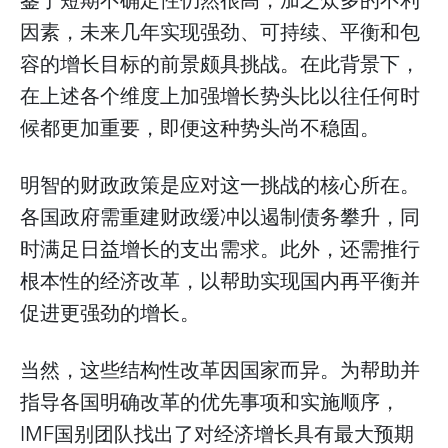
鉴于短期不确定性仍然很高，加之众多的不利
因素，未来几年实现强劲、可持续、平衡和包
容的增长目标的前景颇具挑战。在此背景下，
在上述各个维度上加强增长势头比以往任何时
候都更加重要，即便这种势头尚不稳固。
明智的财政政策是应对这一挑战的核心所在。
各国政府需重建财政缓冲以遏制债务攀升，同
时满足日益增长的支出需求。此外，还需推行
根本性的经济改革，以帮助实现国内再平衡并
促进更强劲的增长。
当然，这些结构性改革因国家而异。为帮助并
指导各国明确改革的优先事项和实施顺序，
IMF国别团队找出了对经济增长具有最大预期