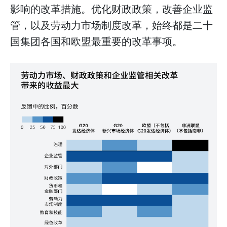
影响的改革措施。优化财政政策，改善企业监
管，以及劳动力市场制度改革，始终都是二十
国集团各国和欧盟最重要的改革事项。