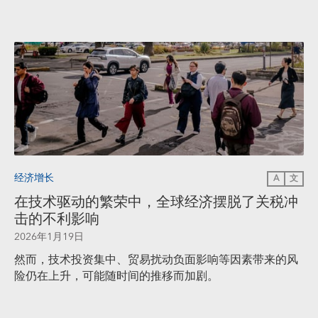
经济增长
A
文
在技术驱动的繁荣中，全球经济摆脱了关税冲
击的不利影响
2026年1月19日
然而，技术投资集中、贸易扰动负面影响等因素带来的风
险仍在上升，可能随时间的推移而加剧。