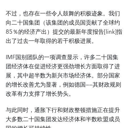
不过，也存在一些令人鼓舞的积极迹象。我们
向二十国集团（该集团的成员国贡献了全球约
85％的经济产出）提交的最新年度报告[link]指
出了过去一年取得的若干积极进展。
IMF国别团队的一项调查显示，许多二十国集
团经济体在促进经济更强劲增长方面取得了进
展，其中超半数为新兴市场经济体。部分国家
的增长改善尤为显著，例如德国——其财政规则
改革有力支撑了增长势头。
与此同时，通胀下行和财政整顿措施正在提升
大多数二十国集团发达经济体和半数欧盟成员