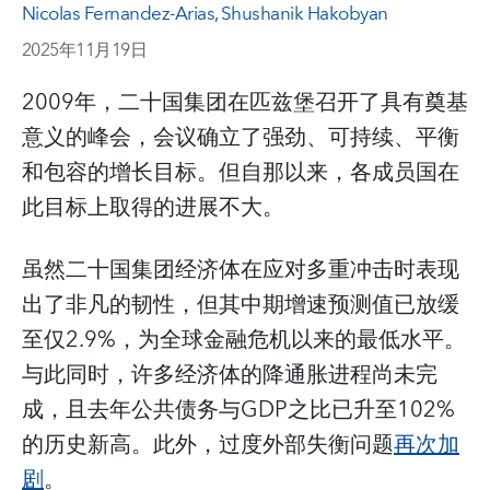
Nicolas Fernandez-Arias
,
Shushanik Hakobyan
2025年11月19日
2009年，二十国集团在匹兹堡召开了具有奠基
意义的峰会，会议确立了强劲、可持续、平衡
和包容的增长目标。但自那以来，各成员国在
此目标上取得的进展不大。
虽然二十国集团经济体在应对多重冲击时表现
出了非凡的韧性，但其中期增速预测值已放缓
至仅2.9%，为全球金融危机以来的最低水平。
与此同时，许多经济体的降通胀进程尚未完
成，且去年公共债务与GDP之比已升至102%
的历史新高。此外，过度外部失衡问题
再次加
剧
。