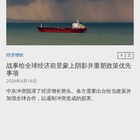
经济增长
A
文
战事给全球经济前景蒙上阴影并重塑政策优先
事项
2026年4月14日
中东冲突阻滞了经济增长势头。各方需要出台恰当政策并
加强全球合作，以遏制冲突造成的损害。