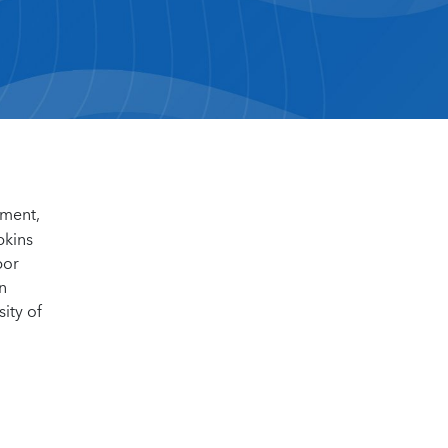
tment,
pkins
bor
n
ity of