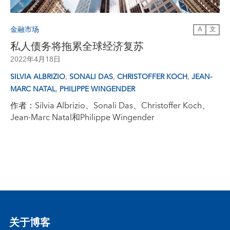
金融市场
A
文
私人债务将拖累全球经济复苏
2022年4月18日
,
,
,
SILVIA ALBRIZIO
SONALI DAS
CHRISTOFFER KOCH
JEAN-
,
MARC NATAL
PHILIPPE WINGENDER
作者：Silvia Albrizio、Sonali Das、Christoffer Koch、
Jean-Marc Natal和Philippe Wingender
关于博客