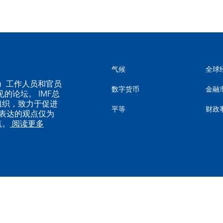
气候
全球
MF）工作人员和官员
数字货币
金融
的论坛。 IMF总
组织，致力于促进
平等
财政
表达的观点仅为
点。
阅读更多