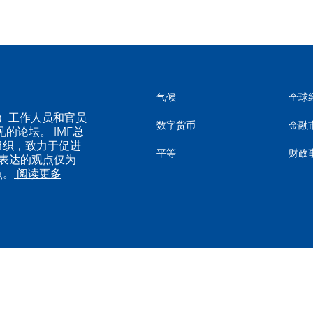
气候
全球
MF）工作人员和官员
数字货币
金融
的论坛。 IMF总
组织，致力于促进
平等
财政
表达的观点仅为
点。
阅读更多