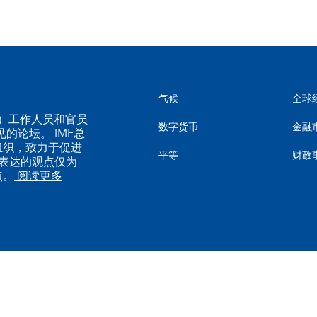
气候
全球
MF）工作人员和官员
数字货币
金融
的论坛。 IMF总
组织，致力于促进
平等
财政
表达的观点仅为
点。
阅读更多