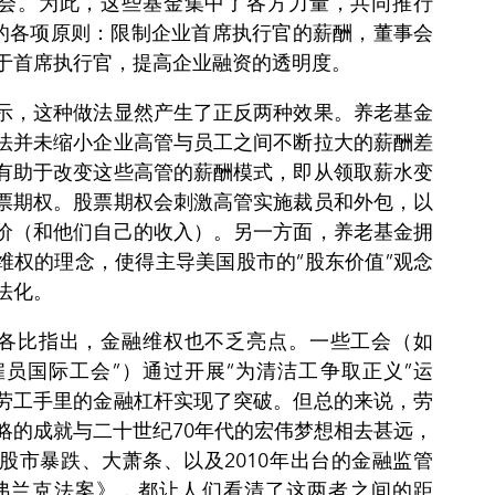
会。为此，这些基金集中了各方力量，共同推行
”的各项原则：限制企业首席执行官的薪酬，董事会
于首席执行官，提高企业融资的透明度。
示，这种做法显然产生了正反两种效果。养老基金
法并未缩小企业高管与员工之间不断拉大的薪酬差
有助于改变这些高管的薪酬模式，即从领取薪水变
票期权。股票期权会刺激高管实施裁员和外包，以
价（和他们自己的收入）。另一方面，养老基金拥
维权的理念，使得主导美国股市的“股东价值”观念
法化。
各比指出，金融维权也不乏亮点。一些工会（如
雇员国际工会”）通过开展“为清洁工争取正义”运
劳工手里的金融杠杆实现了突破。但总的来说，劳
略的成就与二十世纪70年代的宏伟梦想相去甚远，
年的股市暴跌、大萧条、以及2010年出台的金融监管
弗兰克法案》，都让人们看清了这两者之间的距