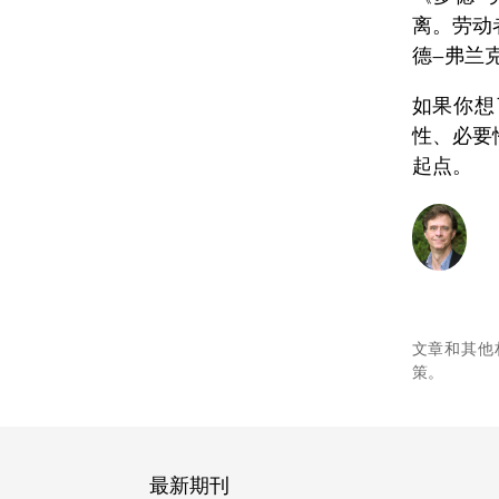
离。劳动
德—弗兰
如果你想
性、必要
起点。
文章和其他
策。
最新期刊