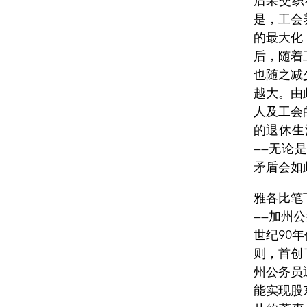
后果交织
是，工会
的最大化
后，随着
也随之减
越大。由
人及工会
的退休生
——无论
矛盾会如
雅各比笔
——加州公
世纪90
则，首创
州公务员
能实现股