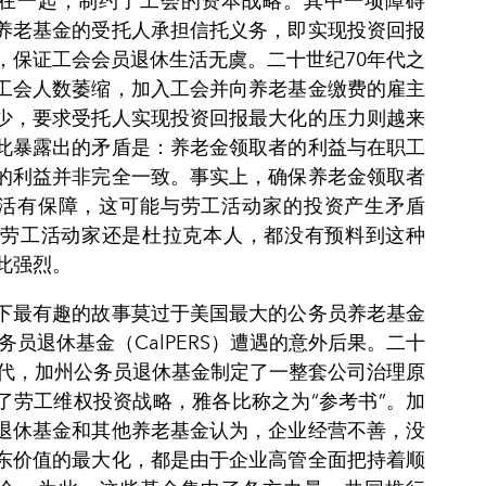
在一起，制约了工会的资本战略。其中一项障碍
养老基金的受托人承担信托义务，即实现投资回报
，保证工会会员退休生活无虞。二十世纪70年代之
工会人数萎缩，加入工会并向养老基金缴费的雇主
少，要求受托人实现投资回报最大化的压力则越来
此暴露出的矛盾是：养老金领取者的利益与在职工
的利益并非完全一致。事实上，确保养老金领取者
活有保障，这可能与劳工活动家的投资产生矛盾
是劳工活动家还是杜拉克本人，都没有预料到这种
此强烈。
下最有趣的故事莫过于美国最大的公务员养老基金
务员退休基金（CalPERS）遭遇的意外后果。二十
年代，加州公务员退休基金制定了一整套公司治理原
了劳工维权投资战略，雅各比称之为“参考书”。加
退休基金和其他养老基金认为，企业经营不善，没
东价值的最大化，都是由于企业高管全面把持着顺