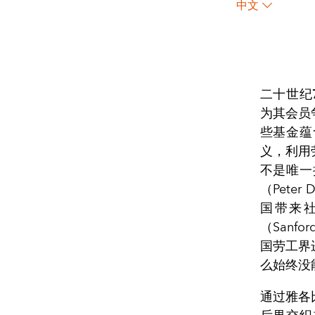
中文
二十世纪
为其会员
些基金蕴
义，利用
不是唯一
（Pete
国带来社
（Sanf
国劳工界
么始终没
通过雅各