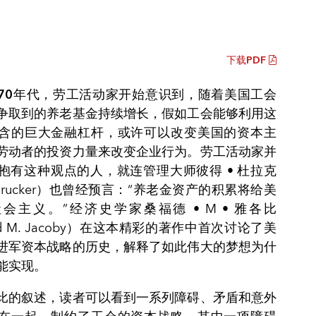
下载PDF
70
年代
，劳工活动家开始意识到，随着美国工会
争取到的养老基金持续增长，假如工会能够利用这
含的巨大金融杠杆，或许可以改变美国的资本主
劳动者的投资力量来改变企业行为。劳工活动家并
抱有这种观点的人，就连管理大师彼得 • 杜拉克
r Drucker）也曾经预言：“养老金资产的积累将给美
会主义。”经济史学家桑福德 • M • 雅各比
ord M. Jacoby）在这本精彩的著作中首次讨论了美
进军资本战略的历史，解释了如此伟大的梦想为什
能实现。
比的叙述，读者可以看到一系列障碍、矛盾和意外