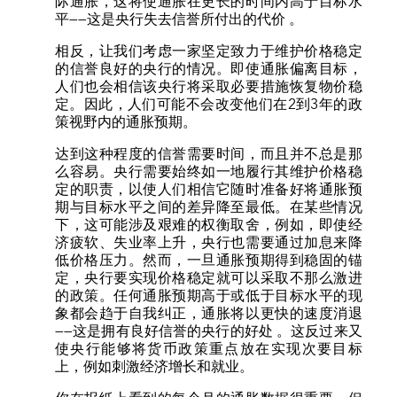
际通胀，这将使通胀在更长的时间内高于目标水
平——这是央行失去信誉所付出的代价 。
相反，让我们考虑一家坚定致力于维护价格稳定
的信誉良好的央行的情况。即使通胀偏离目标，
人们也会相信该央行将采取必要措施恢复物价稳
定。因此，人们可能不会改变他们在2到3年的政
策视野内的通胀预期。
达到这种程度的信誉需要时间，而且并不总是那
么容易。央行需要始终如一地履行其维护价格稳
定的职责，以使人们相信它随时准备好将通胀预
期与目标水平之间的差异降至最低。在某些情况
下，这可能涉及艰难的权衡取舍，例如，即使经
济疲软、失业率上升，央行也需要通过加息来降
低价格压力。然而，一旦通胀预期得到稳固的锚
定，央行要实现价格稳定就可以采取不那么激进
的政策。任何通胀预期高于或低于目标水平的现
象都会趋于自我纠正，通胀将以更快的速度消退
——这是拥有良好信誉的央行的好处 。这反过来又
使央行能够将货币政策重点放在实现次要目标
上，例如刺激经济增长和就业。