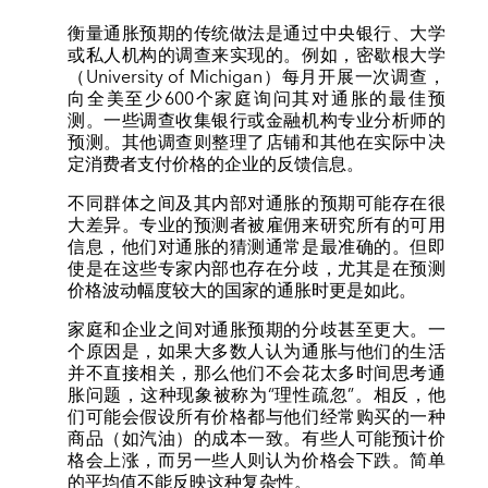
衡量通胀预期的传统做法是通过中央银行、大学
或私人机构的调查来实现的。例如，密歇根大学
（University of Michigan）每月开展一次调查，
向全美至少600个家庭询问其对通胀的最佳预
测。一些调查收集银行或金融机构专业分析师的
预测。其他调查则整理了店铺和其他在实际中决
定消费者支付价格的企业的反馈信息。
不同群体之间及其内部对通胀的预期可能存在很
大差异。专业的预测者被雇佣来研究所有的可用
信息，他们对通胀的猜测通常是最准确的。但即
使是在这些专家内部也存在分歧，尤其是在预测
价格波动幅度较大的国家的通胀时更是如此。
家庭和企业之间对通胀预期的分歧甚至更大。一
个原因是，如果大多数人认为通胀与他们的生活
并不直接相关，那么他们不会花太多时间思考通
胀问题，这种现象被称为“理性疏忽”。相反，他
们可能会假设所有价格都与他们经常购买的一种
商品（如汽油）的成本一致。有些人可能预计价
格会上涨，而另一些人则认为价格会下跌。简单
的平均值不能反映这种复杂性。