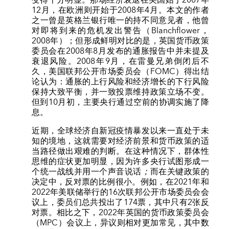
12月，在欧洲则开始于2008年4月。本文的作者
之一曾是英格兰银行唯一的持不同意见者，他曾
对即将到来的危机发出警告（Blanchflower，
2008年）；但形成鲜明对比的是，英国货币政策
委员会在2008年8月发布的通胀报告中并未提及
衰退风险。2008年9月，在雷曼兄弟倒闭后不
久，美国联邦公开市场委员会（FOMC）得出结
论认为：通胀的上行风险和经济增长的下行风险
保持大致平衡，并一致投票维持政策立场不变。
但到10月初，主要央行通过空前的协调实施了降
息。
近期，全球经济自新冠疫情暴发以来一直处于未
知的境地，这就需要对经济前景和货币政策的适
当路径做出艰难的判断。在这种情况下，群体性
思维的症状更加明显，因为许多央行试图形成一
个统一战线并用一个声音说话
；
而在关键政策的
决定中，反对票的比例很小。例如，在2021年和
2022年美联储举行的16次联邦公开市场委员会会
议上，委员们总共投出了174票，其中只有2张反
对票。相比之下，2022年英国的货币政策委员会
（MPC）会议上，异议则相对更加常见，其中数