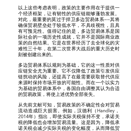
以上这些考虑表明，政策的主要作用在于提供一
个经济框架，让有韧性的供应链能够蓬勃发展。
对此，最重要的莫过于捍卫多边贸易体系——其将
确保贸易壁垒处于较低水平，不具歧视性，且具
有可预见性。值得记住的是，多边贸易体系是国
际社会的一项历史性成就，它并不是国际商业政
策的自然结果。它是在世界经历了去全球化的灾
难性三十年，在第二次世界大战后的重大历史时
刻被创建出来的。
多边贸易体系以规则为基础，它的这一性质对供
应链安全尤为重要。它不仅降低了政策引发供应
链扰动的风险，还提高了在最需要获取替代供应
来源时保持市场开放的可能性。而在一个以实力
为基础的贸易体系中，各国自由调整其认为合适
的贸易政策，将使上述优势全部丧失。
从先前文献可知，贸易政策的不确定性会对贸易
流动造成巨大损害。例如，汉德利（Handley，
2014年）指出，即使实际关税保持不变，承诺关
税的降低也会增加贸易流量。这是因为，降低承
诺关税会减少实际关税的变化幅度，从而降低贸