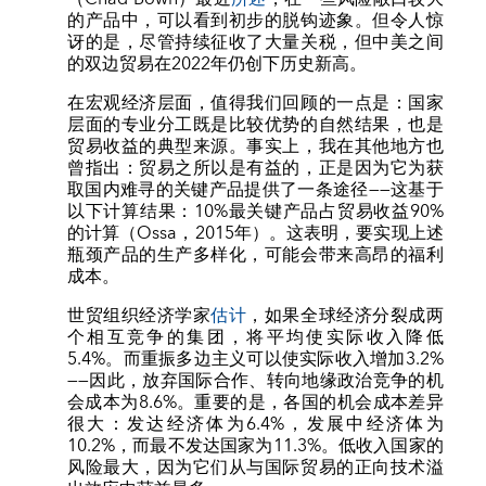
的产品中，可以看到初步的脱钩迹象。但令人惊
讶的是，尽管持续征收了大量关税，但中美之间
的双边贸易在2022年仍创下历史新高。
在宏观经济层面，值得我们回顾的一点是：国家
层面的专业分工既是比较优势的自然结果，也是
贸易收益的典型来源。事实上，我在其他地方也
曾指出：贸易之所以是有益的，正是因为它为获
取国内难寻的关键产品提供了一条途径——这基于
以下计算结果：10%最关键产品占贸易收益90%
的计算（Ossa，2015年）。这表明，要实现上述
瓶颈产品的生产多样化，可能会带来高昂的福利
成本。
世贸组织经济学家
估计
，如果全球经济分裂成两
个相互竞争的集团，将平均使实际收入降低
5.4%。而重振多边主义可以使实际收入增加3.2%
——因此，放弃国际合作、转向地缘政治竞争的机
会成本为8.6%。重要的是，各国的机会成本差异
很大：发达经济体为6.4%，发展中经济体为
10.2%，而最不发达国家为11.3%。低收入国家的
风险最大，因为它们从与国际贸易的正向技术溢