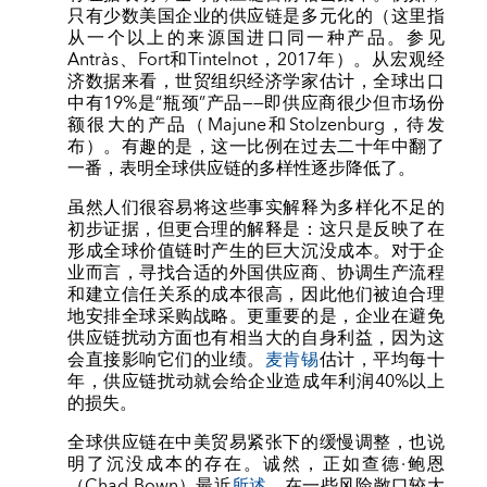
只有少数美国企业的供应链是多元化的（这里指
从一个以上的来源国进口同一种产品。参见
Antràs、Fort和Tintelnot，2017年）。从宏观经
济数据来看，世贸组织经济学家估计，全球出口
中有19%是“瓶颈”产品——即供应商很少但市场份
额很大的产品（Majune和Stolzenburg，待发
布）。有趣的是，这一比例在过去二十年中翻了
一番，表明全球供应链的多样性逐步降低了。
虽然人们很容易将这些事实解释为多样化不足的
初步证据，但更合理的解释是：这只是反映了在
形成全球价值链时产生的巨大沉没成本。对于企
业而言，寻找合适的外国供应商、协调生产流程
和建立信任关系的成本很高，因此他们被迫合理
地安排全球采购战略。更重要的是，企业在避免
供应链扰动方面也有相当大的自身利益，因为这
会直接影响它们的业绩。
麦肯锡
估计，平均每十
年，供应链扰动就会给企业造成年利润40%以上
的损失。
全球供应链在中美贸易紧张下的缓慢调整，也说
明了沉没成本的存在。诚然，正如查德·鲍恩
（Chad Bown）最近
所述
，在一些风险敞口较大