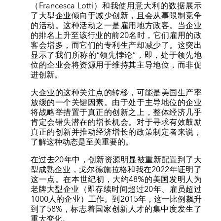
（Francesca Lotti）和我使用意大利的数据展示
了大型企业倾向于减少创新，且会从事限制竞争
的活动。这种活动之一是雇用地方政客。当企业
的排名上升至该行业的前20名时，它们雇用的政
客会增多，而它们的专利生产却减少了。这突出
显示了我们所称的“领先悖论”，即，处于领先地
位的企业会将资源用于维持其主导地位，而非促
进创新。
大企业的这种关注点的转移，可能是美国生产率
放缓的一个关键因素。由于处于主导地位的企业
将战略举措置于真正的创新之上，整体经济几乎
肯定会错失潜在的增长机会。对于寻求有效鼓励
真正的创新并推动经济增长的政策制定者来说，
了解这种动态是至关重要的。
在过去20年中，创新资源明显被重新配置到了大
型成熟企业，戈尔德施拉格和我在2022年证明了
这一点。在本世纪初，大约48%的美国发明人为
老牌大型企业（即存续时间超过20年、雇员超过
1000人的企业）工作。到2015年，这一比例飙升
到了58%，标志着国家创新人才的集中度发生了
重大变化。