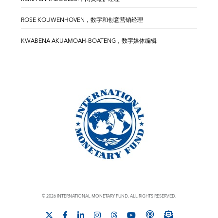
ROSE KOUWENHOVEN，数字和创意营销经理
KWABENA AKUAMOAH-BOATENG，数字媒体编辑
© 2026 INTERNATIONAL MONETARY FUND. ALL RIGHTS RESERVED.