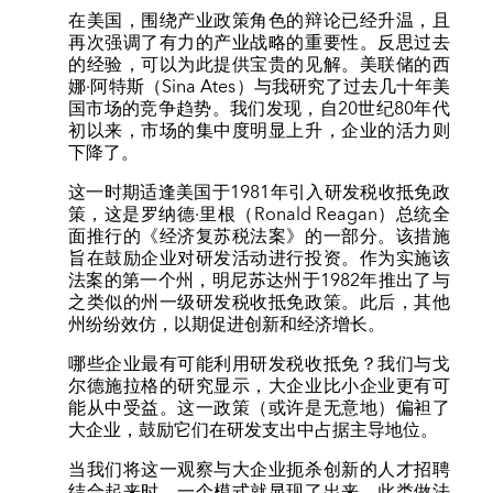
在美国，围绕产业政策角色的辩论已经升温，且
再次强调了有力的产业战略的重要性。反思过去
的经验，可以为此提供宝贵的见解。美联储的西
娜·阿特斯（Sina Ates）与我研究了过去几十年美
国市场的竞争趋势。我们发现，自20世纪80年代
初以来，市场的集中度明显上升，企业的活力则
下降了。
这一时期适逢美国于1981年引入研发税收抵免政
策，这是罗纳德·里根（Ronald Reagan）总统全
面推行的《经济复苏税法案》的一部分。该措施
旨在鼓励企业对研发活动进行投资。作为实施该
法案的第一个州，明尼苏达州于1982年推出了与
之类似的州一级研发税收抵免政策。此后，其他
州纷纷效仿，以期促进创新和经济增长。
哪些企业最有可能利用研发税收抵免？我们与戈
尔德施拉格的研究显示，大企业比小企业更有可
能从中受益。这一政策（或许是无意地）偏袒了
大企业，鼓励它们在研发支出中占据主导地位。
当我们将这一观察与大企业扼杀创新的人才招聘
结合起来时，一个模式就显现了出来。此类做法