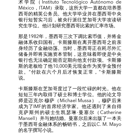
术学院（Instituto Tecnológico Autónomo de
México，ITAM）录取，这所大学一直都在培养墨
西哥的精英公务员。他大学毕业并在墨西哥中央
银行短暂实习后，被央行派往芝加哥大学攻读研
究生学位。他计划研究墨西哥比索的汇率市场。
那是1982年，墨西哥三次下调比索币值，并将金
融体系收归国有。卡斯滕斯在离开墨西哥之前亲
身经历了金融动荡。当时，墨西哥正在耗尽外汇
储备并即将实施资本管制，这意味着即使是中央
银行也无法确定能否定期向他支付款项。卡斯滕
斯的老板给了他10,000美元现金作为奖学金预付
款。“付款在六个月后才恢复正常，”卡斯滕斯
说。
卡斯滕斯在芝加哥度过了一段忙碌的时光。他在
短短三年内取得了硕士和博士学位。他的论文导
师是迈克尔·穆萨（Michael Mussa），穆萨后来
成为了IMF的首席经济学家。他还遇到了来自得
克萨斯州的硕士生凯瑟琳·曼塞尔（Catherine
Mansell）并与她结婚。曼塞尔后来出版了一本关
于墨西哥金融体系的畅销书，之后以C. M. Mayo
的名字撰写小说。