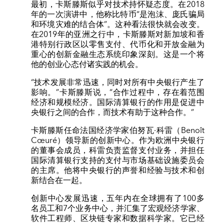
最初，卡斯滕斯似乎对技术持怀疑态度。在2018
年的一次演讲中，他称比特币“是泡沫、庞氏骗局
和环境灾难的结合体”。这种看法很快就会改变。
在2019年的亚洲之行中，卡斯滕斯对新加坡和香
港特别行政区以零售支付、代币化和开放金融为
重心的创新金融生态系统印象深刻。这是一个将
他的创业心态付诸实践的机会。
“技术发展非常迅速，同时对所有中央银行产生了
影响。”卡斯滕斯说，“合作过程中，存在着范围
经济和规模经济。国际清算银行的作用是促进中
央银行之间的合作，而技术有助于这种合作。”
卡斯滕斯任命法国经济学家伯努瓦·科雷（Benoît
Cœuré）领导新的创新中心。作为欧洲中央银行
的董事会成员，科雷负责监督支付业务，并担任
国际清算银行支持的支付与市场基础设施委员会
的主席。他将中央银行的声誉和经验与技术和创
新结合在一起。
创新中心发展迅速，五年内在全球拥有了100多
名员工和7个业务中心，并汇集了宏观经济学家、
软件工程师、区块链专家和数据科学家。它已经