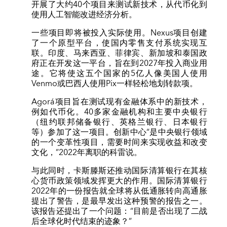
开展了大约40个项目来测试新技术，从代币化到
使用人工智能改进经济分析。
一些项目即将被投入实际使用。Nexus项目创建
了一个原型平台，使国内零售支付系统实现互
联。印度、马来西亚、菲律宾、新加坡和泰国政
府正在开发这一平台，旨在到2027年投入商业用
途。它将使这五个国家的5亿人像美国人使用
Venmo或巴西人使用Pix一样轻松地划转款项。
Agorá项目旨在测试现有金融体系中的新技术，
例如代币化。40多家金融机构和主要中央银行
（纽约联邦储备银行、英格兰银行、日本银行
等）参加了这一项目。创新中心“是中央银行领域
的一个变革性项目，需要时间来实现收益和改变
文化，”2022年离职的科雷说。
与此同时，卡斯滕斯还推动国际清算银行在其核
心货币政策领域发挥更大的作用。国际清算银行
2022年的一份报告就全球将从低通胀转向高通胀
提出了警告，是最早发出这种预警的报告之一。
该报告还提出了一个问题：“目前是否出现了二战
后全球化时代结束的迹象？”