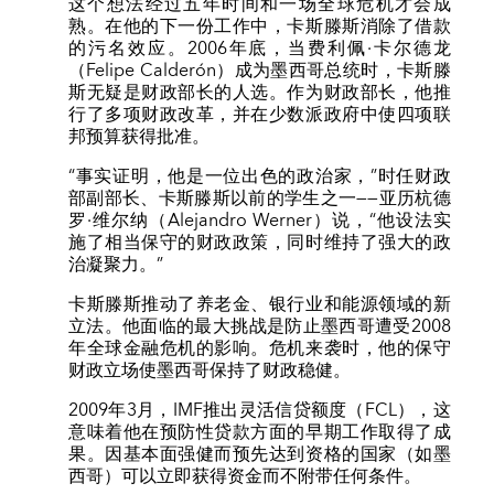
这个想法经过五年时间和一场全球危机才会成
熟。在他的下一份工作中，卡斯滕斯消除了借款
的污名效应。2006年底，当费利佩·卡尔德龙
（Felipe Calderón）成为墨西哥总统时，卡斯滕
斯无疑是财政部长的人选。作为财政部长，他推
行了多项财政改革，并在少数派政府中使四项联
邦预算获得批准。
“事实证明，他是一位出色的政治家，”时任财政
部副部长、卡斯滕斯以前的学生之一——亚历杭德
罗·维尔纳（Alejandro Werner）说，“他设法实
施了相当保守的财政政策，同时维持了强大的政
治凝聚力。”
卡斯滕斯推动了养老金、银行业和能源领域的新
立法。他面临的最大挑战是防止墨西哥遭受2008
年全球金融危机的影响。危机来袭时，他的保守
财政立场使墨西哥保持了财政稳健。
2009年3月，IMF推出灵活信贷额度（FCL），这
意味着他在预防性贷款方面的早期工作取得了成
果。因基本面强健而预先达到资格的国家（如墨
西哥）可以立即获得资金而不附带任何条件。