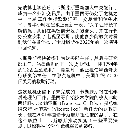
完成博士学位后，卡斯滕斯重新加入中央银行，
成为一名外汇交易员。由于墨西哥仍处于危机之
中，他的工作包括监测汇率、交易量和储备水
平，每半小时在黑板上更新一次。“为了让行长了
解情况，我们在黑板前安装了摄像头，并在行长
办公室安装了电视显示屏，使他多少能够实时看
到我们在做什么，”卡斯滕斯在2020年的一次演讲
中回忆道。
卡斯滕斯很快被提升为财务部主任，然后是研究
部主任。当墨西哥的下一次货币危机——即1994年
的“龙舌兰酒危机”——爆发时，他正担任墨西哥央
行研究部主任。在那次危机中，美国组织了500
亿美元的救助行动。
这次危机还留下了未完成的、卡斯滕斯将在七年
后处理的工作。墨西哥自治技术学院的校友弗朗
西斯科·吉尔·迪亚斯（Francisco Gil Díaz）是总统
维森特·福克斯（Vicente Fox）新任命的财政部
长，他在2001年邀请卡斯滕斯担任他的副手。在
这个职位上，卡斯滕斯推动实施了一些重要法
规，以增强被1994年危机摧毁的银行。