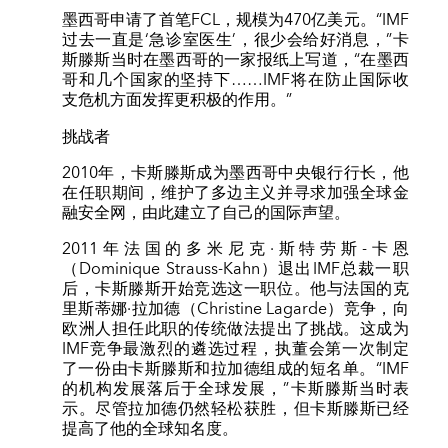
墨西哥申请了首笔FCL，规模为470亿美元。“IMF
过去一直是‘急诊室医生’，很少会给好消息，”卡
斯滕斯当时在墨西哥的一家报纸上写道，“在墨西
哥和几个国家的坚持下……IMF将在防止国际收
支危机方面发挥更积极的作用。”
挑战者
2010年，卡斯滕斯成为墨西哥中央银行行长，他
在任职期间，维护了多边主义并寻求加强全球金
融安全网，由此建立了自己的国际声望。
2011年法国的多米尼克·斯特劳斯-卡恩
（Dominique Strauss-Kahn）退出IMF总裁一职
后，卡斯滕斯开始竞选这一职位。他与法国的克
里斯蒂娜·拉加德（Christine Lagarde）竞争，向
欧洲人担任此职的传统做法提出了挑战。这成为
IMF竞争最激烈的遴选过程，执董会第一次制定
了一份由卡斯滕斯和拉加德组成的短名单。“IMF
的机构发展落后于全球发展，”卡斯滕斯当时表
示。尽管拉加德仍然轻松获胜，但卡斯滕斯已经
提高了他的全球知名度。