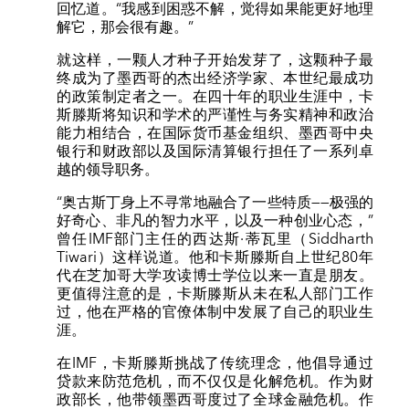
回忆道。“我感到困惑不解，觉得如果能更好地理
解它，那会很有趣。”
就这样，一颗人才种子开始发芽了，这颗种子最
终成为了墨西哥的杰出经济学家、本世纪最成功
的政策制定者之一。在四十年的职业生涯中，卡
斯滕斯将知识和学术的严谨性与务实精神和政治
能力相结合，在国际货币基金组织、墨西哥中央
银行和财政部以及国际清算银行担任了一系列卓
越的领导职务。
“奥古斯丁身上不寻常地融合了一些特质——极强的
好奇心、非凡的智力水平，以及一种创业心态，”
曾任IMF部门主任的西达斯·蒂瓦里（Siddharth
Tiwari）这样说道。他和卡斯滕斯自上世纪80年
代在芝加哥大学攻读博士学位以来一直是朋友。
更值得注意的是，卡斯滕斯从未在私人部门工作
过，他在严格的官僚体制中发展了自己的职业生
涯。
在IMF，卡斯滕斯挑战了传统理念，他倡导通过
贷款来防范危机，而不仅仅是化解危机。作为财
政部长，他带领墨西哥度过了全球金融危机。作