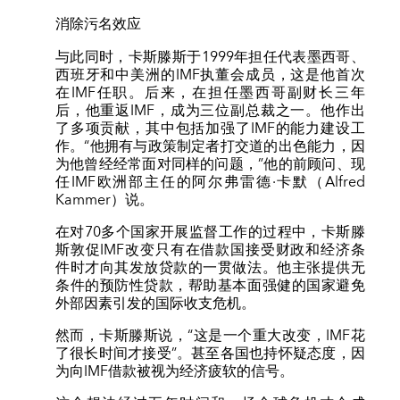
消除污名效应
与此同时，卡斯滕斯于1999年担任代表墨西哥、
西班牙和中美洲的IMF执董会成员，这是他首次
在IMF任职。后来，在担任墨西哥副财长三年
后，他重返IMF，成为三位副总裁之一。他作出
了多项贡献，其中包括加强了IMF的能力建设工
作。“他拥有与政策制定者打交道的出色能力，因
为他曾经经常面对同样的问题，”他的前顾问、现
任IMF欧洲部主任的阿尔弗雷德·卡默（Alfred
Kammer）说。
在对70多个国家开展监督工作的过程中，卡斯滕
斯敦促IMF改变只有在借款国接受财政和经济条
件时才向其发放贷款的一贯做法。他主张提供无
条件的预防性贷款，帮助基本面强健的国家避免
外部因素引发的国际收支危机。
然而，卡斯滕斯说，“这是一个重大改变，IMF花
了很长时间才接受”。甚至各国也持怀疑态度，因
为向IMF借款被视为经济疲软的信号。