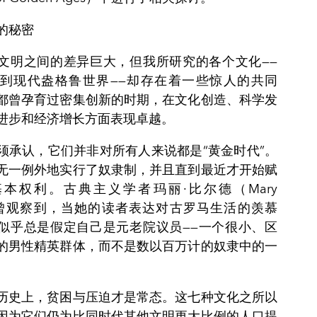
的秘密
文明之间的差异巨大，但我所研究的各个文化——
到现代盎格鲁世界——却存在着一些惊人的共同
都曾孕育过密集创新的时期，在文化创造、科学发
进步和经济增长方面表现卓越。
须承认，它们并非对所有人来说都是“黄金时代”。
无一例外地实行了奴隶制，并且直到最近才开始赋
本权利。古典主义学者玛丽·比尔德（Mary
d）曾观察到，当她的读者表达对古罗马生活的羡慕
似乎总是假定自己是元老院议员——一个很小、区
的男性精英群体，而不是数以百万计的奴隶中的一
历史上，贫困与压迫才是常态。这七种文化之所以
因为它们仍为比同时代其他文明更大比例的人口提