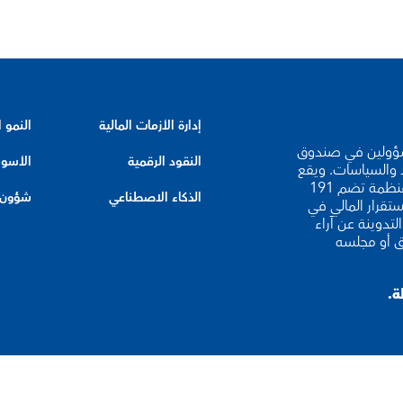
إدارة الأزمات المالية
النمو 
لخبراء والمسؤولين في صندوق
النقود الرقمية
الأسوا
د والسياسات. ويقع
مقر صندوق النقد الدولي في واشنطن العاصمة، وهو منظمة تضم 191
الذكاء الاصطناعي
شؤون ا
ستقرار المالي في
لتدوينة عن آراء
ق أو مجلسه