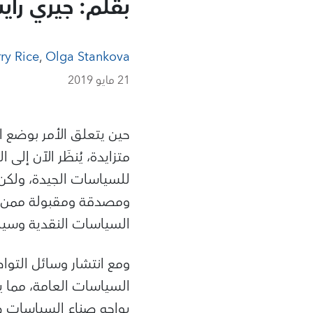
بقلم: جيري راي
ry Rice
,
Olga Stankova
21 مايو 2019
حين يتعلق الأمر بوضع ا
متزايدة، يُنظَر الآن إلى
للسياسات الجيدة، ولكن
ومصدقة ومقبولة ممن ت
السياسات النقدية وسياس
ومع انتشار وسائل التواص
السياسات العامة، مما ي
يواجه صناع السياسات ض