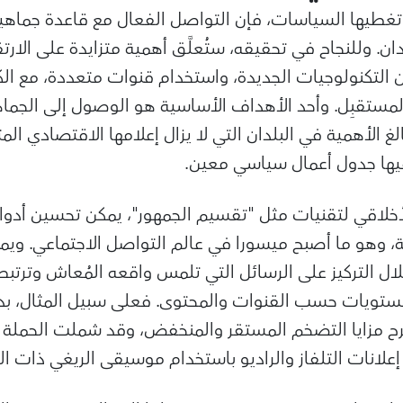
 تغطيها السياسات، فإن التواصل الفعال مع قاعدة جماهي
دان. وللنجاح في تحقيقه، ستُعلَّق أهمية متزايدة على الار
 التكنولوجيات الجديدة، واستخدام قنوات متعددة، مع الك
المستقبِل. وأحد الأهداف الأساسية هو الوصول إلى الجماه
لغ الأهمية في البلدان التي لا يزال إعلامها الاقتصادي
 فيها جدول أعمال سياسي معين.
لأخلاقي لتقنيات مثل "تقسيم الجمهور"، يمكن تحسين أد
، وهو ما أصبح ميسورا في عالم التواصل الاجتماعي. ويم
ل التركيز على الرسائل التي تلمس واقعه المُعاش وترتبط 
ستويات حسب القنوات والمحتوى. فعلى سبيل المثال، بدأ 
ح مزايا التضخم المستقر والمنخفض، وقد شملت الحملة 
إعلانات التلفاز والراديو باستخدام موسيقى الريغي ذات ال