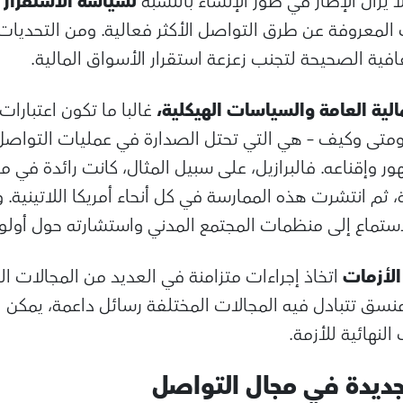
يزال الإطار في طور الإنشاء بالنسبة
لسياسة الاستقرار 
المعروفة عن طرق التواصل الأكثر فعالية. ومن التحديات
فية الصحيحة لتجنب زعزعة استقرار الأسواق المالية.
لية العامة والسياسات الهيكلية،
غالبا ما تكون اعتبارا
متى وكيف – هي التي تحتل الصدارة في عمليات التواصل،
ور وإقناعه. فالبرازيل، على سبيل المثال، كانت رائدة في م
، ثم انتشرت هذه الممارسة في كل أنحاء أمريكا اللاتينية. و
ستماع إلى منظمات المجتمع المدني واستشارته حول أولويا
الأزمات
اتخاذ إجراءات متزامنة في العديد من المجالات ا
ي منسق تتبادل فيه المجالات المختلفة رسائل داعمة، يمكن
لنهائية للأزمة.
ديدة في مجال التواصل