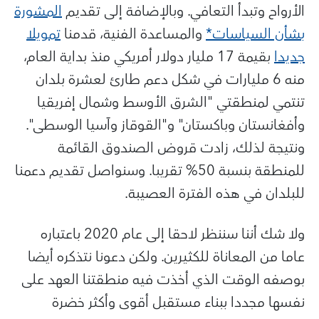
الأرواح وتبدأ التعافي. وبالإضافة إلى تقديم
المشورة
بشأن السياسات*
والمساعدة الفنية، قدمنا
تمويلا
جديدا
بقيمة 17 مليار دولار أمريكي منذ بداية العام،
منه 6 مليارات في شكل دعم طارئ لعشرة بلدان
تنتمي لمنطقتي "الشرق الأوسط وشمال إفريقيا
وأفغانستان وباكستان" و"القوقاز وآسيا الوسطى".
ونتيجة لذلك، زادت قروض الصندوق القائمة
للمنطقة بنسبة 50% تقريبا. وسنواصل تقديم دعمنا
للبلدان في هذه الفترة العصيبة.
ولا شك أننا سننظر لاحقا إلى عام 2020 باعتباره
عاما من المعاناة للكثيرين. ولكن دعونا نتذكره أيضا
بوصفه الوقت الذي أخذت فيه منطقتنا العهد على
نفسها مجددا ببناء مستقبل أقوى وأكثر خضرة