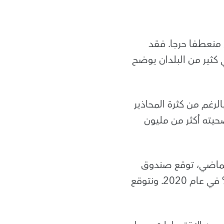
ي منعطفا حرجا. فقد
إصابات من جديد في كثير من البلدان يوضح
الرغم من كثرة المحاذير
حيته أكثر من مليون
 الماضي، توقع صندوق
النقد الدولي حدوث انكماش تاريخي في إجمالي الناتج المحلي العالمي بنسبة 4,4% في عام 2020. ونتوقع