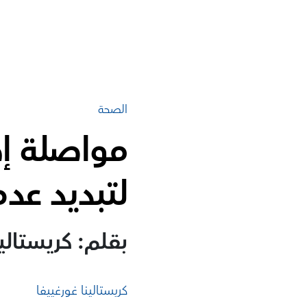
الصحة
مواصلة إج
لتبديد عد
بقلم: كريستالين
كريستالينا غورغييفا