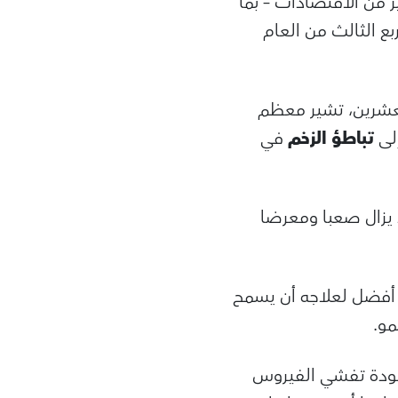
ير من الاقتصادات – بما
بع الثالث من العام
عشرين، تشير معظم
إلى
تباطؤ الزخم
في
ا يزال صعبا ومعرضا
 أفضل لعلاجه أن يسمح
مو.
عودة تفشي الفيروس