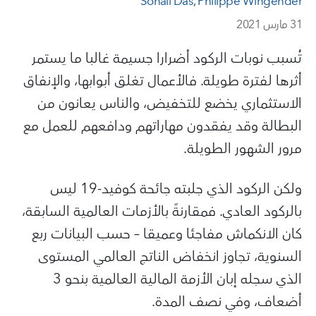
Sonali Das
,
Philippe Wingender
31 مارس 2021
تُسبب نوبات الركود أضرارا جسيمة غالبا ما يستمر
أثرها لفترة طويلة. فالأعمال تغلق أبوابها، والإنفاق
الاستثماري يخضع للتخفيض، والناس يعانون من
البطالة وقد يفقدون مهاراتهم ودافعهم للعمل مع
مرور الشهور الطويلة.
ولكن الركود الذي جلبته جائحة كوفيد-19 ليس
بالركود العادي. فمقارنةً بالأزمات العالمية السابقة،
كان الانكماش مفاجئا وعميقا – حسب البيانات ربع
السنوية، تجاوز انخفاض الناتج العالمي المستوى
الذي سجله إبان الأزمة المالية العالمية بنحو 3
أضعاف، وفي نصف المدة.