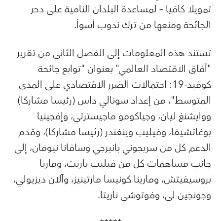
تمويلا كافيا – لمساعدة البلدان النامية على دحر
الجائحة ومنعها من ترك ندوب أسوأ.
تستند هذه المعلومات إلى الفصل الثاني من تقرير
"آفاق الاقتصاد العالمي" بعنوان "توابع جائحة
كوفيد-19: احتمالات الضرر الاقتصادي على المدى
المتوسط"، من إعداد سونالي داس (رئيسا مشاركا)
ووايشنغ ليان، وجياكومو ماجيسترتي، وإفجينيا
بوغاتشيفا، وفيليب وينغندر (رئيسا مشاركا)، وقدم
الدعم كل من سريجوني بانيرجي وسافانا نيومان، إلى
جانب مساهمات كل من فيليب باريت، وماريا
بروسيفيتش، ومارينا كونيسا مارتينيز، وآلان ديزيولي،
وجونجين لي، وفوتوشي ناريتا.