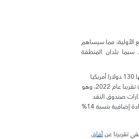
لع الأولية، مما سيساهم
 سيما بلدان المنطقة
وبعد أن سجلت أسعار النفط قفزة حادة عقب الغزو الروسي، حيث بلغت في ذروتها 130 دولارا أمريكيا
للبرميل، يُتوقع استقرارها بحيث يصل متوسطها السنوي إلى 107 دولارات أمريكية تقريبا عام 2022، وهو
202، وذلك حسب أحدث إصدارات صندوق النقد
. وبالمثل، يُتوقع أن تسجل أسعار الغذاء زيادة إضافية بنسبة 14%
ي تقريرنا عن
آفاق