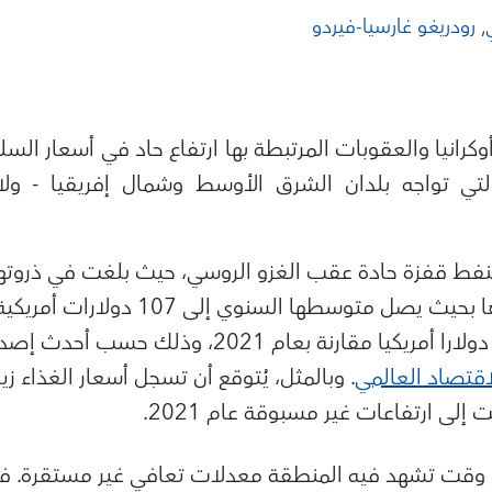
,
رودريغو غارسيا-فيردو
رانيا والعقوبات المرتبطة بها ارتفاع حاد في أسعار الس
تي تواجه بلدان الشرق الأوسط وشمال إفريقيا - ولا
ما يمثل زيادة قدرها 38 دولارا أمريكيا مقارنة بعام 1
اقتصاد العالمي
في وقت تشهد فيه المنطقة معدلات تعافي غير مستقرة. فف