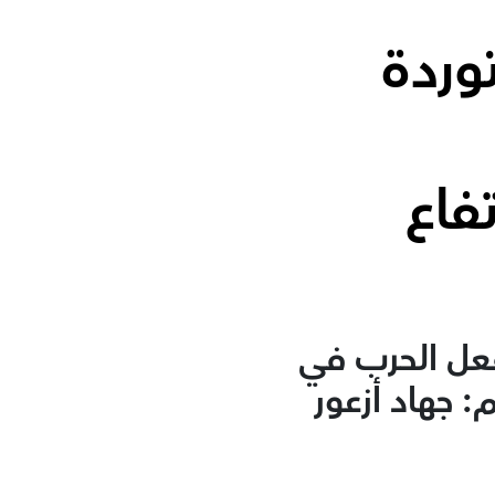
وردة
فاع
فعل الحرب في
: جهاد أزعور