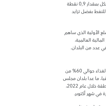
، تم رفع تنبؤات النمو لمنطقة الشرق الأوسط وشمال إفريقيا ككل بمقدار 0,9 نقطة
ة للنفط بفضل تزايد
لع الأولية الذي ساهم
مالية العالمية،
 عدد من البلدان.
يعد ارتفاع التضخم أحد أكثر الآثار مباشرة لتزايد أسعار السلع الأولية. وتمثل أسعار الغذاء حوالي 60% من
ا، ما عدا بلدان مجلس
التعاون الخليجي. لذلك نتوقع أن تظل معدلات التضخم مرتفعة على مستوى المنطقة خلال عام 2022،