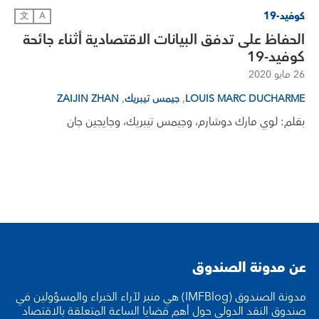
كوفيد-19
文
A
الحفاظ على تدفق البيانات الاقتصادية أثناء جائحة
كوفيد-19
26 مايو 2020
,
,
LOUIS MARC DUCHARME
جيمس تيبريك
ZAIJIN ZHAN
بقلم: لوي مارك دوشارم، وجيمس تيبريك، وجايجين جان
عن مدونة الصندوق
مدونة الصندوق (IMFBlog) هي منبر لآراء الخبراء والمسؤولين في
صندوق النقد الدولي حول أهم قضايا الساعة المتعلقة بالاقتصاد