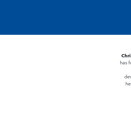
Chr
has 
dev
he