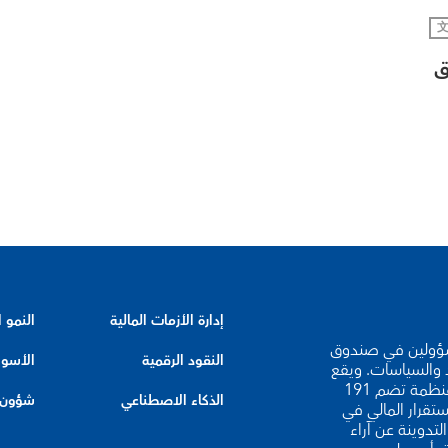
ق
إدارة الأزمات المالية
النمو 
لخبراء والمسؤولين في صندوق
النقود الرقمية
الأسوا
د والسياسات. ويقع
مقر صندوق النقد الدولي في واشنطن العاصمة، وهو منظمة تضم 191
الذكاء الاصطناعي
شؤون ا
ستقرار المالي في
لتدوينة عن آراء