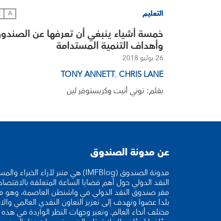
التعليم
文
A
خمسة أشياء ينبغي أن تعرفها عن الصندو
وأهداف التنمية المستدامة
26 يوليو 2018
TONY ANNETT
,
CHRIS LANE
بقلم: توني أنيت وكريستوفر لين
عن مدونة الصندوق
مدونة الصندوق (IMFBlog) هي منبر لآراء ا
النقد الدولي حول أهم قضايا الساعة المتعلقة بالاقتصا
بلدا عضوا وتهدف إلى تعزيز التعاون النقدي العالمي والا
مختلف أنحاء العالم. وتعبر وجهات النظر الواردة في هذه ا