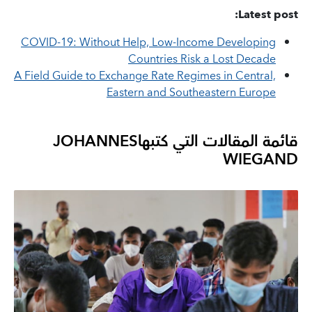
Latest post:
COVID-19: Without Help, Low-Income Developing
Countries Risk a Lost Decade
A Field Guide to Exchange Rate Regimes in Central,
Eastern and Southeastern Europe
قائمة المقالات التي كتبها
JOHANNES
WIEGAND