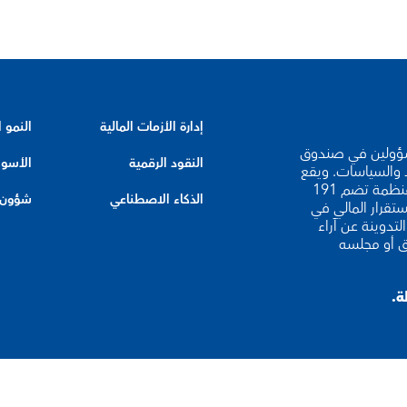
إدارة الأزمات المالية
النمو 
لخبراء والمسؤولين في صندوق
النقود الرقمية
الأسوا
د والسياسات. ويقع
مقر صندوق النقد الدولي في واشنطن العاصمة، وهو منظمة تضم 191
الذكاء الاصطناعي
شؤون ا
ستقرار المالي في
لتدوينة عن آراء
ق أو مجلسه