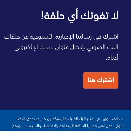
صفحة الصندوق الرئيسية
لا تفوتك أي حلقة!
اشترك في رسالتنا الإخبارية الأسبوعية عن حلقات
البث الصوتي بإدخال عنوان بريدك الإلكتروني
أدناه:
اشترك هنا
بث الصندوق هي منبر لآراء الخبراء والمسؤولين في صندوق النقد
الدولي حول أهم قضايا الساعة المتعلقة بالاقتصاد والسياسات. ويقع