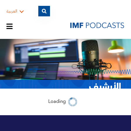
العربية
قوائم البث
المواضيع
الأرشيف
الضيوف
Loading
2010 :التصنيف حسب
السنة
الأرشيف